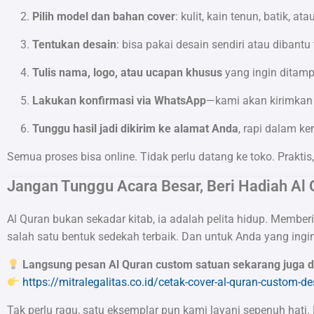
Pilih model dan bahan cover
: kulit, kain tenun, batik, at
Tentukan desain
: bisa pakai desain sendiri atau dibantu 
Tulis nama, logo, atau ucapan khusus
yang ingin ditamp
Lakukan konfirmasi via WhatsApp
—kami akan kirimkan
Tunggu hasil jadi dikirim ke alamat Anda
, rapi dalam ke
Semua proses bisa online. Tidak perlu datang ke toko. Prakti
Jangan Tunggu Acara Besar, Beri Hadiah Al Q
Al Quran bukan sekadar kitab, ia adalah pelita hidup. Mem
salah satu bentuk sedekah terbaik. Dan untuk Anda yang ingin
Langsung pesan Al Quran custom satuan sekarang juga d
https://mitralegalitas.co.id/cetak-cover-al-quran-custom-de
Tak perlu ragu, satu eksemplar pun kami layani sepenuh hati.