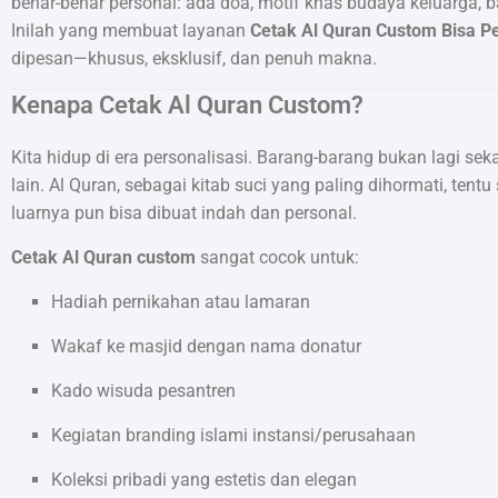
benar-benar personal: ada doa, motif khas budaya keluarga, b
Inilah yang membuat layanan
Cetak Al Quran Custom Bisa P
dipesan—khusus, eksklusif, dan penuh makna.
Kenapa Cetak Al Quran Custom?
Kita hidup di era personalisasi. Barang-barang bukan lagi seka
lain. Al Quran, sebagai kitab suci yang paling dihormati, te
luarnya pun bisa dibuat indah dan personal.
Cetak Al Quran custom
sangat cocok untuk:
Hadiah pernikahan atau lamaran
Wakaf ke masjid dengan nama donatur
Kado wisuda pesantren
Kegiatan branding islami instansi/perusahaan
Koleksi pribadi yang estetis dan elegan