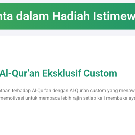
nta dalam Hadiah Istime
Al-Qur’an Eksklusif Custom
ntaan terhadap Al-Qur’an dengan Al-Qur’an custom yang menaw
, memotivasi untuk membaca lebih rajin setiap kali membuka aya