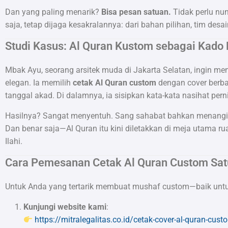
Dan yang paling menarik?
Bisa pesan satuan.
Tidak perlu nun
saja, tetap dijaga kesakralannya: dari bahan pilihan, tim des
Studi Kasus: Al Quran Kustom sebagai Kado 
Mbak Ayu, seorang arsitek muda di Jakarta Selatan, ingin mem
elegan. Ia memilih
cetak Al Quran custom
dengan cover berba
tanggal akad. Di dalamnya, ia sisipkan kata-kata nasihat pe
Hasilnya? Sangat menyentuh. Sang sahabat bahkan menangis 
Dan benar saja—Al Quran itu kini diletakkan di meja utama
Ilahi.
Cara Pemesanan Cetak Al Quran Custom Sa
Untuk Anda yang tertarik membuat mushaf custom—baik untuk
Kunjungi website kami
:
https://mitralegalitas.co.id/cetak-cover-al-quran-cust