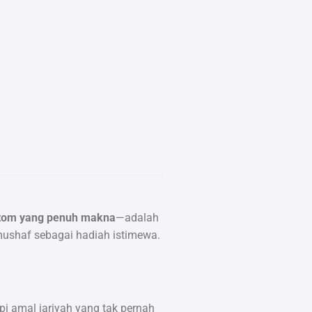
stom yang penuh makna
—adalah
 mushaf sebagai hadiah istimewa.
pi amal jariyah yang tak pernah