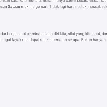
ahkan kata-kata mutiara. Bukan hanya cantik secara visual, tapi
esan Satuan
makin digemari. Tidak lagi harus cetak massal, se
dar benda, tapi cerminan siapa diri kita, nilai yang kita anut,
ntu sangat layak mendapatkan kehormatan serupa. Bukan hanya is