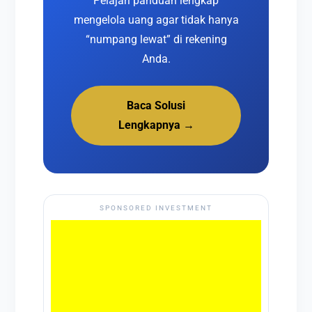
Pelajari panduan lengkap
mengelola uang agar tidak hanya
“numpang lewat” di rekening
Anda.
Baca Solusi
Lengkapnya →
SPONSORED INVESTMENT