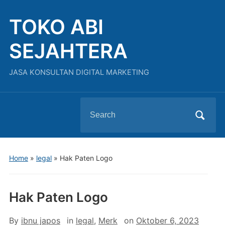
TOKO ABI
SEJAHTERA
JASA KONSULTAN DIGITAL MARKETING
Search
for:
Home
»
legal
»
Hak Paten Logo
Hak Paten Logo
By
ibnu japos
in
legal
,
Merk
on
Oktober 6, 2023