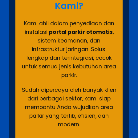
Kami?
Kami ahli dalam penyediaan dan
instalasi
portal parkir otomatis
,
sistem keamanan, dan
infrastruktur jaringan. Solusi
lengkap dan terintegrasi, cocok
untuk semua jenis kebutuhan area
parkir.
Sudah dipercaya oleh banyak klien
dari berbagai sektor, kami siap
membantu Anda wujudkan area
parkir yang tertib, efisien, dan
modern.