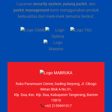
Layanan
security system
,
palang parkir
, dan
parkir management
kami menggunakan produk
berkualitas dari merk-merk ternama berikut:
Ruko Paramount Center, Gading Serpong, Jl. Cibogo
Wetan Blok A No.01,
Klp. Dua, Kec. Klp. Dua, Kabupaten Tangerang, Banten
15810
+62 2159991917