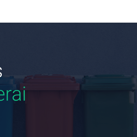
s
rai