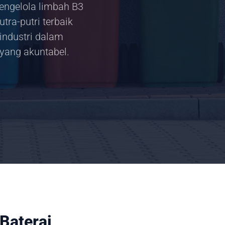
pengelola limbah B3
tra-putri terbaik
industri dalam
yang akuntabel.
Baterai