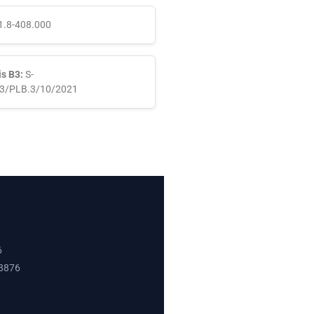
1.8-408.000
s B3:
S-
3/PLB.3/10/2021
6
-8876