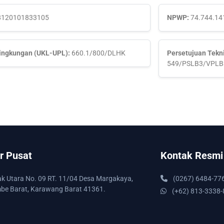
120101833105
NPWP:
74.744.14
Lingkungan (UKL-UPL):
660.1/800/DLHK
Persetujuan Tekni
549/PSLB3/VPLB
r Pusat
Kontak Resmi
lak Utara No. 09 RT. 11/04 Desa Margakaya,
(0267) 6484-77
mbe Barat, Karawang Barat 41361.
(+62) 813-3338