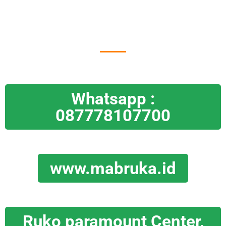
Automatic Sliding Gate
Whatsapp :
087778107700
www.mabruka.id
Ruko paramount Center,