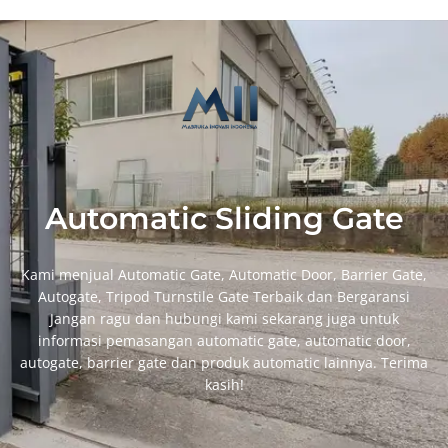
Automatic Sliding Gate
Kami menjual Automatic Gate, Automatic Door, Barrier Gate,
Autogate, Tripod Turnstile Gate Terbaik dan Bergaransi
Jangan ragu dan hubungi kami sekarang juga untuk
informasi pemasangan automatic gate, automatic door,
autogate, barrier gate dan produk automatic lainnya. Terima
kasih!