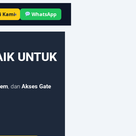
 Kami
WhatsApp
IK UNTUK
tem
, dan
Akses Gate