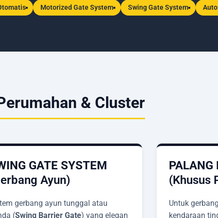
Otomatis
Motorized Gate System
Swing Gate System
Auto
 Perumahan & Cluster
WING GATE SYSTEM
PALANG 
Gerbang Ayun)
(Khusus 
tem gerbang ayun tunggal atau
Untuk gerban
nda (
Swing Barrier Gate
) yang elegan
kendaraan tin