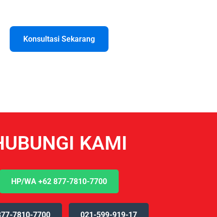
Konsultasi Sekarang
HUBUNGI KAMI
HP/WA +62 877-7810-7700
877-7810-7700
021-599-919-17