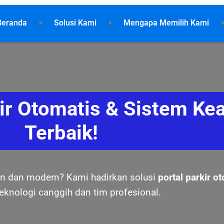
Beranda
Solusi Kami
Mengapa Memilih Kami
kir Otomatis & Sistem K
Terbaik!
ien dan modern? Kami hadirkan solusi
portal parkir o
eknologi canggih dan tim profesional.