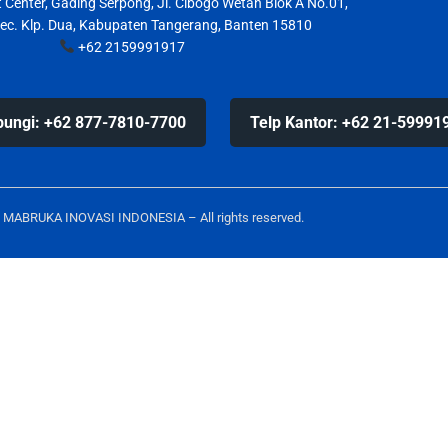
Center, Gading Serpong, Jl. Cibogo Wetan Blok A No.01,
Kec. Klp. Dua, Kabupaten Tangerang, Banten 15810
+62 2159991917
ungi: +62 877-7810-7700
Telp Kantor: +62 21-59991
 MABRUKA INOVASI INDONESIA – All rights reserved.