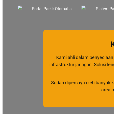
Kami ahli dalam penyediaan 
infrastruktur jaringan. Solusi l
Sudah dipercaya oleh banyak k
area p