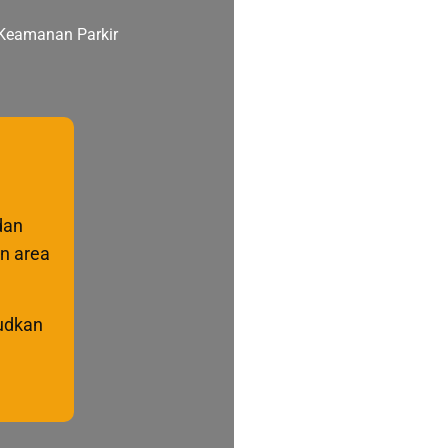
dan
an area
judkan