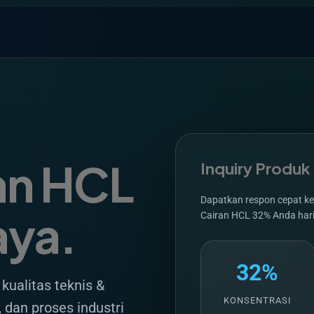
an HCL
Inquiry Produk
Dapatkan respon cepat ket
aya.
Cairan HCL 32% Anda hari 
32%
kualitas teknis &
KONSENTRASI
dan proses industri