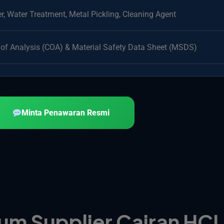
r, Water Treatment, Metal Pickling, Cleaning Agent
e of Analysis (COA) & Material Safety Data Sheet (MSDS)
Minta Penawaran Resmi
um Supplier Cairan HC