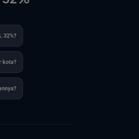
L 32%?
r kota?
annya?