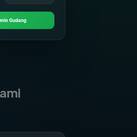
min Gudang
Kami