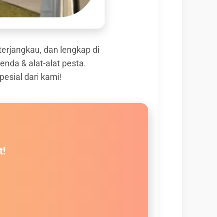
erjangkau, dan lengkap di
da & alat-alat pesta.
sial dari kami!
t!