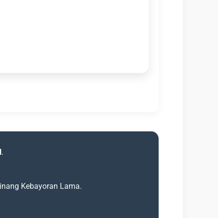
l
.
 Pinang Kebayoran Lama.