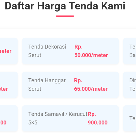
Daftar Harga Tenda Kami
Tenda Dekorasi
Rp.
Te
meter
Serut
50.000/meter
Ba
Tenda Hanggar
Rp.
Di
ter
Serut
65.000/meter
Te
Tenda Sarnavil / Kerucut
Rp.
Te
000
5×5
900.000