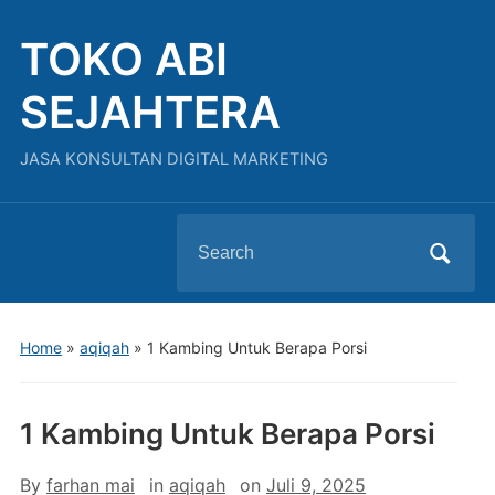
TOKO ABI
SEJAHTERA
JASA KONSULTAN DIGITAL MARKETING
Search
for:
Home
»
aqiqah
»
1 Kambing Untuk Berapa Porsi
1 Kambing Untuk Berapa Porsi
By
farhan mai
in
aqiqah
on
Juli 9, 2025