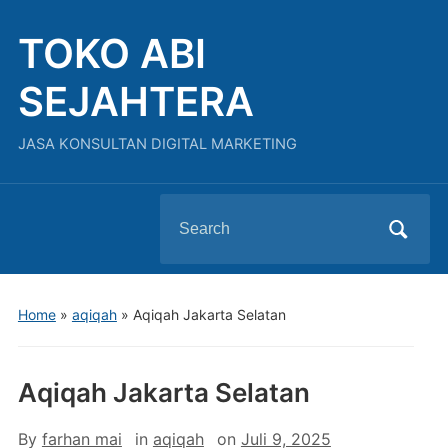
TOKO ABI
SEJAHTERA
JASA KONSULTAN DIGITAL MARKETING
Search
for:
Home
»
aqiqah
»
Aqiqah Jakarta Selatan
Aqiqah Jakarta Selatan
By
farhan mai
in
aqiqah
on
Juli 9, 2025