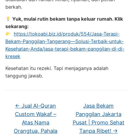
berkah.
Yuk, mulai rutin bekam tanpa keluar rumah. Klik
sekarang:
https://tokoabi.biz.id/produk/554/Jasa-Terapi-
Bekam-Panggilan-Tangerang—Solusi-Terbaik-untuk-
Kesehatan-Anda/jasa-terapi-bekam-panggilan-di-di-
kresek
Kesehatan itu rezeki. Tapi menjaganya adalah
tanggung jawab.
←
Jual Al-Quran
Jasa Bekam
Custom Wakaf –
Panggilan Jakarta
Atas Nama
Pusat | Promo Sehat
Orangtua, Pahala
Tanpa Ribet!
→