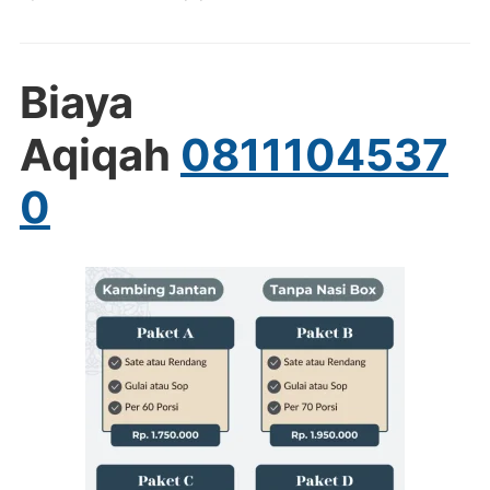
Biaya
Aqiqah
0811104537
0