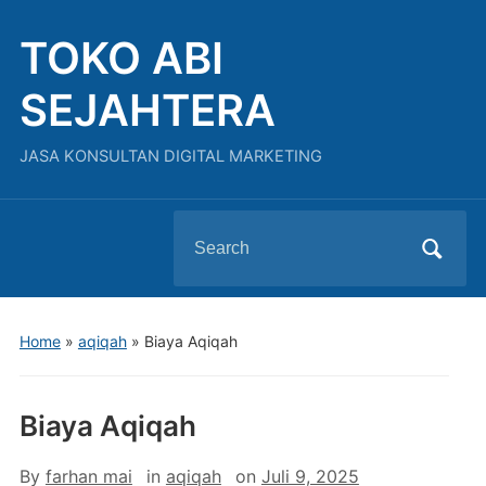
TOKO ABI
SEJAHTERA
JASA KONSULTAN DIGITAL MARKETING
Search
for:
Home
»
aqiqah
»
Biaya Aqiqah
Biaya Aqiqah
By
farhan mai
in
aqiqah
on
Juli 9, 2025