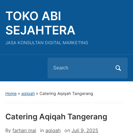
TOKO ABI
SEJAHTERA
JASA KONSULTAN DIGITAL MARKETING
Search
for:
Home
»
aqiqah
»
Catering Aqiqah Tangerang
Catering Aqiqah Tangerang
By
farhan mai
in
aqiqah
on
Juli 9, 2025