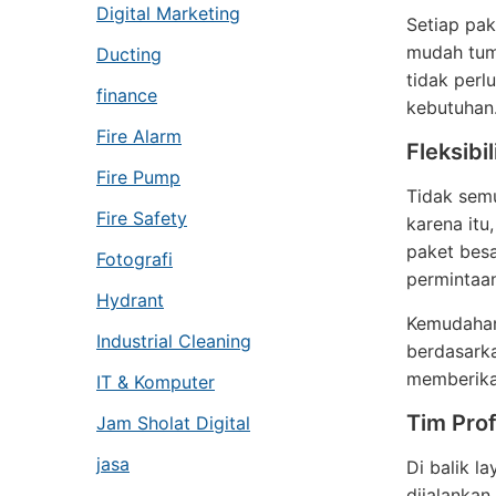
Digital Marketing
Setiap pa
mudah tum
Ducting
tidak perl
finance
kebutuhan
Fire Alarm
Fleksibi
Fire Pump
Tidak sem
Fire Safety
karena itu
paket besa
Fotografi
permintaan
Hydrant
Kemudahan
Industrial Cleaning
berdasarka
memberikan
IT & Komputer
Tim Prof
Jam Sholat Digital
jasa
Di balik l
dijalanka