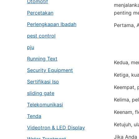
Otomotif
menjalanka
Percetakan
penting m
Perlengkapan Ibadah
Pertama, 
pest control
pju
Running Text
Kedua, men
Security Equipment
Ketiga, kua
Sertifikasi Iso
Keempat, 
sliding gate
Kelima, p
Telekomunikasi
Keenam, f
Tenda
Ketujuh, u
Videotron & LED Display
Jika Anda