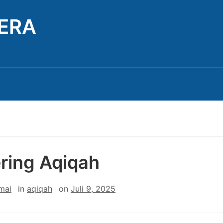
TERA
ring Aqiqah
mai
in
aqiqah
on
Juli 9, 2025