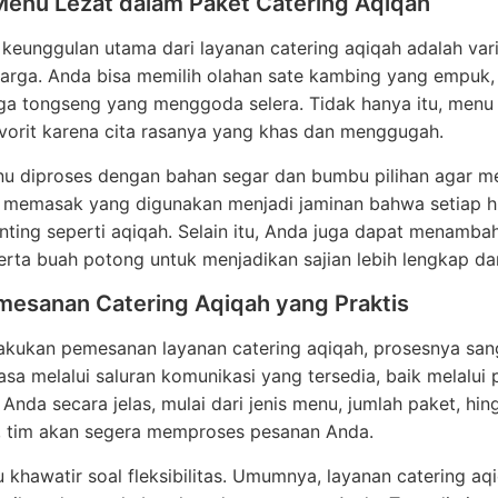
enu Lezat dalam Paket Catering Aqiqah
 keunggulan utama dari layanan catering aqiqah adalah va
luarga. Anda bisa memilih olahan sate kambing yang empuk
ga tongseng yang menggoda selera. Tidak hanya itu, menu 
vorit karena cita rasanya yang khas dan menggugah.
u diproses dengan bahan segar dan bumbu pilihan agar men
 memasak yang digunakan menjadi jaminan bahwa setiap hi
ing seperti aqiqah. Selain itu, Anda juga dapat menamba
erta buah potong untuk menjadikan sajian lebih lengkap da
mesanan Catering Aqiqah yang Praktis
akukan pemesanan layanan catering aqiqah, prosesnya sa
asa melalui saluran komunikasi yang tersedia, baik melalui
Anda secara jelas, mulai dari jenis menu, jumlah paket, hi
i, tim akan segera memproses pesanan Anda.
u khawatir soal fleksibilitas. Umumnya, layanan catering a