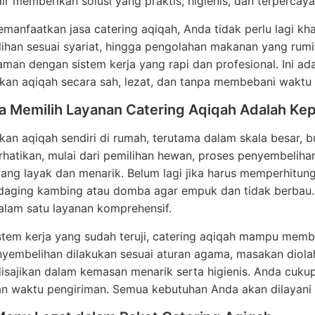
ir memberikan solusi yang praktis, higienis, dan terpercaya
anfaatkan jasa catering aqiqah, Anda tidak perlu lagi kh
han sesuai syariat, hingga pengolahan makanan yang rumit
man dengan sistem kerja yang rapi dan profesional. Ini ad
an aqiqah secara sah, lezat, dan tanpa membebani waktu 
 Memilih Layanan Catering Aqiqah Adalah Ke
an aqiqah sendiri di rumah, terutama dalam skala besar,
rhatikan, mulai dari pemilihan hewan, proses penyembeliha
ng layak dan menarik. Belum lagi jika harus memperhitun
aging kambing atau domba agar empuk dan tidak berbau.
alam satu layanan komprehensif.
tem kerja yang sudah teruji, catering aqiqah mampu membe
yembelihan dilakukan sesuai aturan agama, masakan diolah
isajikan dalam kemasan menarik serta higienis. Anda cuk
n waktu pengiriman. Semua kebutuhan Anda akan dilayani 