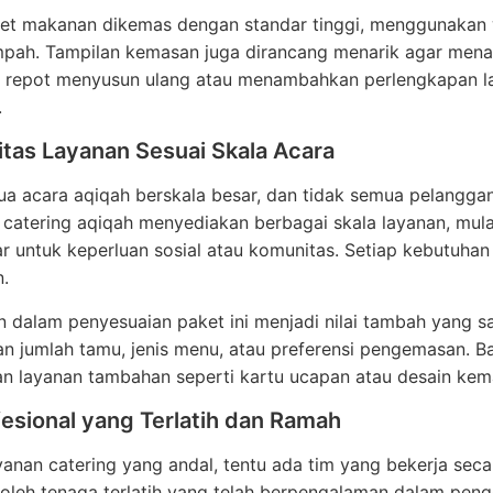
ket makanan dikemas dengan standar tinggi, menggunakan
pah. Tampilan kemasan juga dirancang menarik agar men
u repot menyusun ulang atau menambahkan perlengkapan lai
.
litas Layanan Sesuai Skala Acara
ua acara aqiqah berskala besar, dan tidak semua pelangg
, catering aqiqah menyediakan berbagai skala layanan, mulai
r untuk keperluan sosial atau komunitas. Setiap kebutuhan
.
 dalam penyesuaian paket ini menjadi nilai tambah yang s
n jumlah tamu, jenis menu, atau preferensi pengemasan. B
 layanan tambahan seperti kartu ucapan atau desain kemas
esional yang Terlatih dan Ramah
ayanan catering yang andal, tentu ada tim yang bekerja sec
n oleh tenaga terlatih yang telah berpengalaman dalam pe