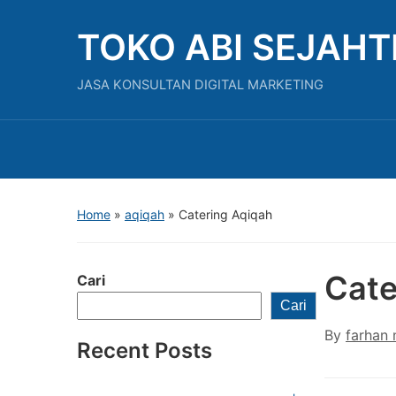
TOKO ABI SEJAH
JASA KONSULTAN DIGITAL MARKETING
Home
»
aqiqah
»
Catering Aqiqah
Cate
Cari
Cari
By
farhan 
Recent Posts