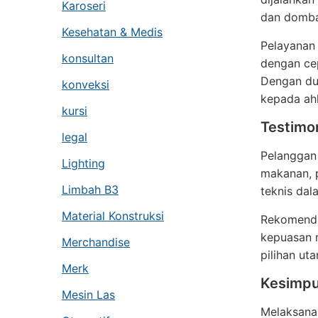
Karoseri
dan domba.
Kesehatan & Medis
Pelayanan 
konsultan
dengan ce
Dengan duk
konveksi
kepada ahl
kursi
Testimon
legal
Pelanggan 
Lighting
makanan, p
Limbah B3
teknis dal
Material Konstruksi
Rekomendas
kepuasan n
Merchandise
pilihan ut
Merk
Kesimpu
Mesin Las
Melaksana