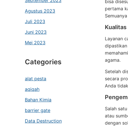
September 2023
bisa dises
pertama k
Agustus 2023
Semuanya 
Juli 2023
Kualita
Juni 2023
Layanan c
Mei 2023
dipastikan
memahami t
agama.
Categories
Setelah di
alat pesta
secara pro
Anda tida
aqiqah
Pengema
Bahan Kimia
Salah sat
barrier gate
atau sumbe
Data Destruction
dengan sol