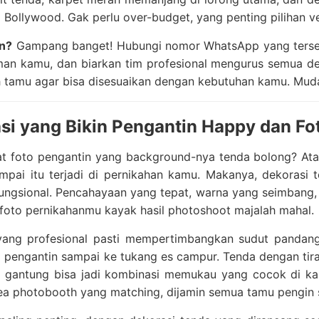
lm Bollywood. Gak perlu over-budget, yang penting pilihan
n?
Gampang banget! Hubungi nomor WhatsApp yang tersedia
an kamu, dan biarkan tim profesional mengurus semua deta
 tamu agar bisa disesuaikan dengan kebutuhan kamu. Mudah
si yang Bikin Pengantin Happy dan F
hat foto pengantin yang background-nya tenda bolong? At
pai itu terjadi di pernikahan kamu. Makanya, dekorasi t
fungsional. Pencahayaan yang tepat, warna yang seimbang
-foto pernikahanmu kayak hasil photoshoot majalah mahal.
yang profesional pasti mempertimbangkan sudut pandan
i pengantin sampai ke tukang es campur. Tenda dengan tira
 gantung bisa jadi kombinasi memukau yang cocok di kam
ea photobooth yang matching, dijamin semua tamu pengin s