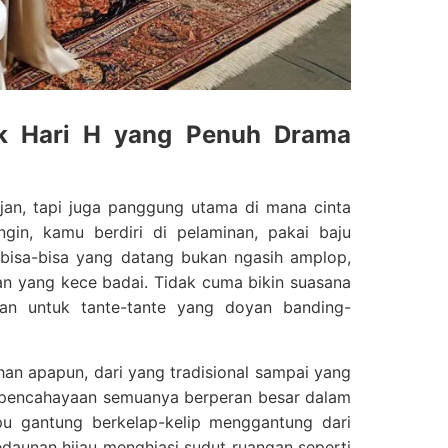
uk Hari H yang Penuh Drama
an, tapi juga panggung utama di mana cinta
n, kamu berdiri di pelaminan, pakai baju
 bisa-bisa yang datang bukan ngasih amplop,
ahan yang kece badai. Tidak cuma bikin suasana
kan untuk tante-tante yang doyan banding-
an apapun, dari yang tradisional sampai yang
gga pencahayaan semuanya berperan besar dalam
pu gantung berkelap-kelip menggantung dari
edaunan hijau menghiasi sudut ruangan seperti