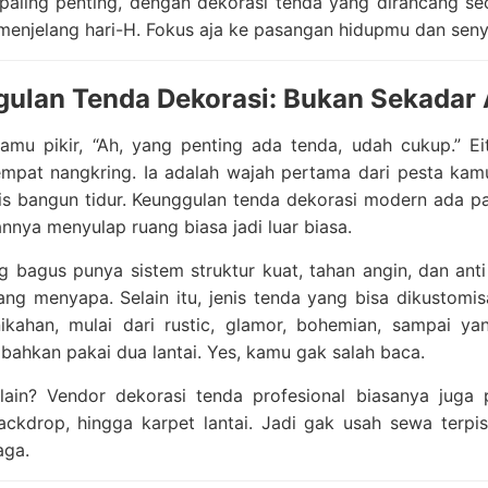
aling penting, dengan dekorasi tenda yang dirancang seca
 menjelang hari-H. Fokus aja ke pasangan hidupmu dan sen
ulan Tenda Dekorasi: Bukan Sekadar 
amu pikir, “Ah, yang penting ada tenda, udah cukup.” Ei
mpat nangkring. Ia adalah wajah pertama dari pesta kamu.
s bangun tidur. Keunggulan tenda dekorasi modern ada pada
ya menyulap ruang biasa jadi luar biasa.
g bagus punya sistem struktur kuat, tahan angin, dan an
ang menyapa. Selain itu, jenis tenda yang bisa dikusto
ikahan, mulai dari rustic, glamor, bohemian, sampai yan
 bahkan pakai dua lantai. Yes, kamu gak salah baca.
 lain? Vendor dekorasi tenda profesional biasanya juga
backdrop, hingga karpet lantai. Jadi gak usah sewa terpis
aga.