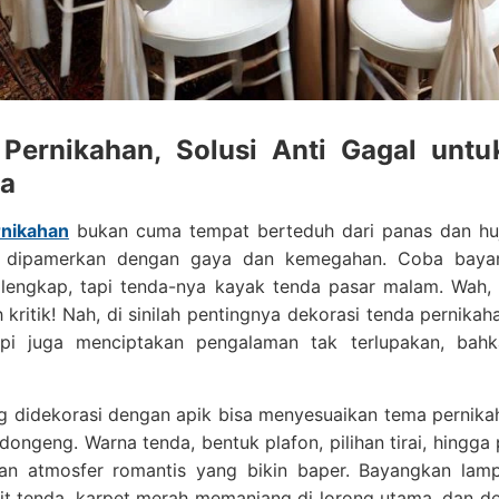
 Pernikahan, Solusi Anti Gagal unt
ia
nikahan
bukan cuma tempat berteduh dari panas dan huj
 dipamerkan dengan gaya dan kemegahan. Coba bayangi
 lengkap, tapi tenda-nya kayak tenda pasar malam. Wah,
h kritik! Nah, di sinilah pentingnya dekorasi tenda pernik
api juga menciptakan pengalaman tak terlupakan, bah
 didekorasi dengan apik bisa menyesuaikan tema pernikah
 dongeng. Warna tenda, bentuk plafon, pilihan tirai, hin
an atmosfer romantis yang bikin baper. Bayangkan lam
git tenda, karpet merah memanjang di lorong utama, dan d