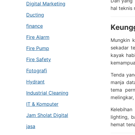
Dan yang p
Digital Marketing
hal teknis
Ducting
finance
Keungg
Fire Alarm
Mungkin k
sekadar te
Fire Pump
kayak habi
Fire Safety
kemampuann
Fotografi
Tenda yan
Hydrant
manja dat
tema pern
Industrial Cleaning
melingkar,
IT & Komputer
Kelebihan
Jam Sholat Digital
lighting, 
hemat ten
jasa