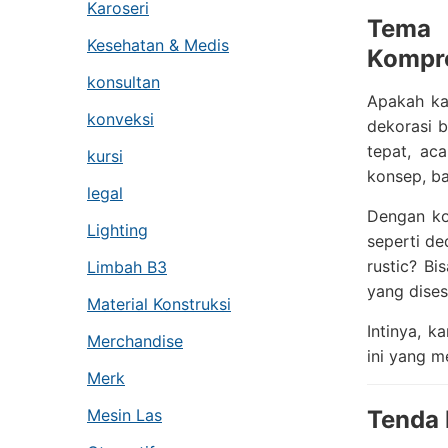
Karoseri
Tema 
Kesehatan & Medis
Kompr
konsultan
Apakah ka
konveksi
dekorasi 
tepat, ac
kursi
konsep, ba
legal
Dengan ko
Lighting
seperti d
rustic? B
Limbah B3
yang dises
Material Konstruksi
Intinya, k
Merchandise
ini yang m
Merk
Mesin Las
Tenda 