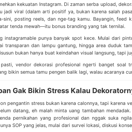
mehkan kekuatan Instagram. Di zaman serba upload, dekor
 jadi viral (dalam arti positif ya, bukan karena salah p
na-sini, posting reels, dan nge-tag kamu. Bayangin, fee
latar tenda mewah—itu bonus branding yang tak ternilai.
g instagramable punya banyak spot kece. Mulai dari pin
rai transparan dan lampu gantung, hingga area duduk ta
isusun bukan hanya buat keindahan visual langsung, tapi ju
pasti, vendor dekorasi profesional ngerti banget soal t
ang bikin semua tamu pengen balik lagi, walau acaranya cu
pan Gak Bikin Stress Kalau Dekorato
on pengantin stress bukan karena calonnya, tapi karena ve
belum datang, eh malah minta uang tambahan mendadak. 
tenda pernikahan yang profesional dan nggak suka ngila
unya SOP yang jelas, mulai dari survei lokasi, diskusi konse