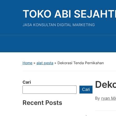
TOKO ABI SEJAH
JASA KONSULTAN DIGITAL MARKETING
Home
»
alat pesta
»
Dekorasi Tenda Pernikahan
Deko
Cari
Cari
By
ryan M
Recent Posts