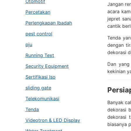
Otomotif
Jangan re
acara kamu
Percetakan
jepret sa
Perlengkapan Ibadah
cantik ber
pest control
Tenda yan
pju
dengan ti
dekorasi d
Running Text
Dan yang 
Security Equipment
kekinian y
Sertifikasi Iso
sliding gate
Persia
Telekomunikasi
Banyak cal
Tenda
dekorasi 
dekorasi 
Videotron & LED Display
biasanya p