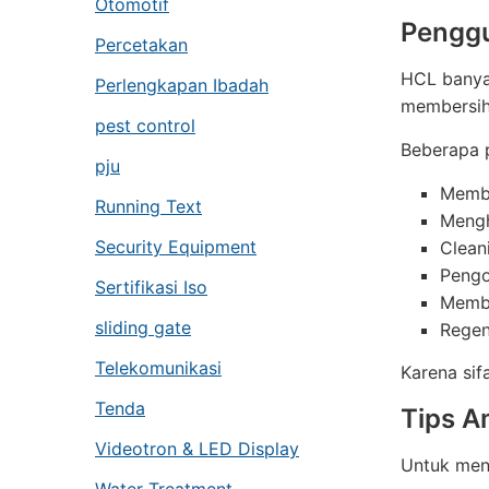
Otomotif
Penggu
Percetakan
HCL banya
Perlengkapan Ibadah
membersihk
pest control
Beberapa 
pju
Membe
Running Text
Mengh
Security Equipment
Clean
Pengo
Sertifikasi Iso
Membe
sliding gate
Regen
Telekomunikasi
Karena sif
Tenda
Tips 
Videotron & LED Display
Untuk men