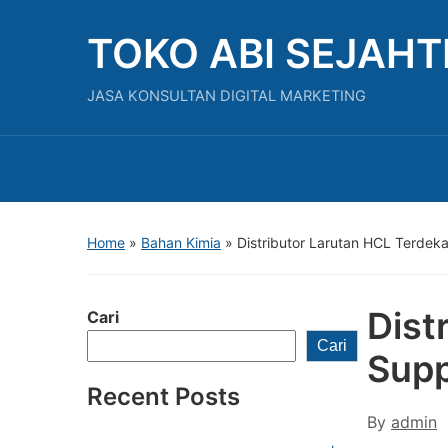
TOKO ABI SEJAH
JASA KONSULTAN DIGITAL MARKETING
Home
»
Bahan Kimia
»
Distributor Larutan HCL Terdeka
Dist
Cari
Cari
Supp
Recent Posts
By
admin