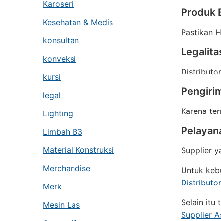
Karoseri
Produk B
Kesehatan & Medis
Pastikan H
konsultan
Legalita
konveksi
Distributo
kursi
Pengiri
legal
Karena ter
Lighting
Pelayan
Limbah B3
Material Konstruksi
Supplier 
Merchandise
Untuk kebu
Distribut
Merk
Selain itu
Mesin Las
Supplier A