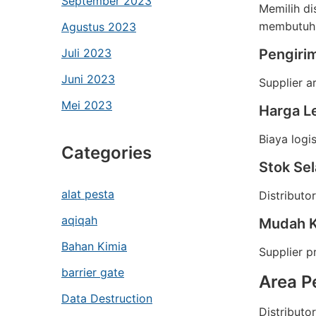
September 2023
Memilih di
membutuhk
Agustus 2023
Juli 2023
Pengiri
Juni 2023
Supplier a
Mei 2023
Harga L
Biaya logi
Categories
Stok Sel
alat pesta
Distributo
aqiqah
Mudah K
Bahan Kimia
Supplier 
barrier gate
Area P
Data Destruction
Distributo