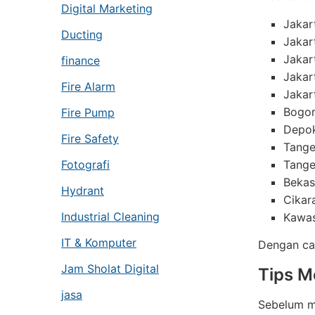
Digital Marketing
Jakar
Ducting
Jakar
Jakar
finance
Jakar
Fire Alarm
Jakar
Bogo
Fire Pump
Depo
Fire Safety
Tange
Fotografi
Tange
Bekas
Hydrant
Cikar
Industrial Cleaning
Kawas
IT & Komputer
Dengan cak
Jam Sholat Digital
Tips M
jasa
Sebelum me