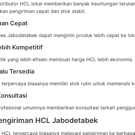
stributor HCL lokal memberikan banyak keuntungan teruta
an pengiriman cepat dan stok stabil.
man Cepat
rea Jabodetabek dapat mengirim produk lebih cepat ke lok
ebih Kompetitif
stik yang lebih efisien membuat harga HCL lebih ekonomis.
alu Tersedia
r terpercaya biasanya memiliki stok rutin untuk memenuhi 
onsultasi
profesional umumnya memberikan konsultasi terkait pengg
engiriman HCL Jabodetabek
r HCL terpercaya biasanya melayani pengiriman ke berbagai