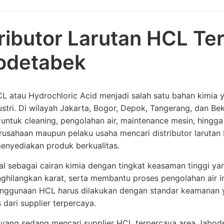
ributor Larutan HCL Te
odetabek
L atau Hydrochloric Acid menjadi salah satu bahan kimia 
ustri. Di wilayah Jakarta, Bogor, Depok, Tangerang, dan B
untuk cleaning, pengolahan air, maintenance mesin, hingga 
rusahaan maupun pelaku usaha mencari distributor laruta
enyediakan produk berkualitas.
l sebagai cairan kimia dengan tingkat keasaman tinggi ya
ghilangkan karat, serta membantu proses pengolahan air in
penggunaan HCL harus dilakukan dengan standar keamanan
s dari supplier terpercaya.
yang sedang mencari supplier HCL terpercaya area Jabode