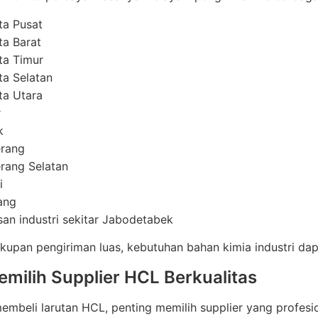
ta Pusat
ta Barat
ta Timur
ta Selatan
ta Utara
r
k
rang
rang Selatan
i
ang
an industri sekitar Jabodetabek
upan pengiriman luas, kebutuhan bahan kimia industri dapa
emilih Supplier HCL Berkualitas
mbeli larutan HCL, penting memilih supplier yang profesio