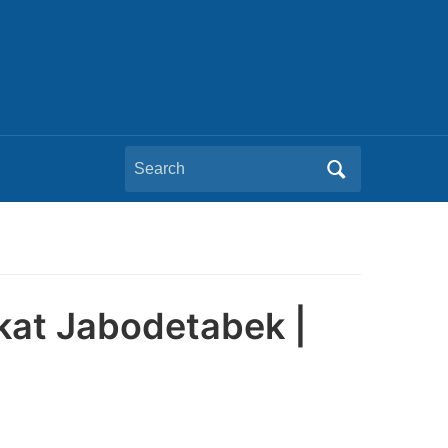
Search
for:
kat Jabodetabek |