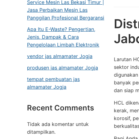
Service Mesin Las Bekasi Timur |
Jasa Perbaikan Mesin Las
Panggilan Profesional Bergaransi
Dist
Apa Itu E-Waste? Pengertian,
Jab
Jenis, Dampak & Cara
Pengelolaan Limbah Elektronik
vendor jas almamater Jogja
Larutan HC
sektor ind
produsen jas almamater Jogja
digunakan 
tempat pembuatan jas
banyak pe
almamater Jogja
dan siap m
HCL dikena
Recent Comments
kerak, men
korosif, 
Tidak ada komentar untuk
berkualita
ditampilkan.
Bagi Anda 