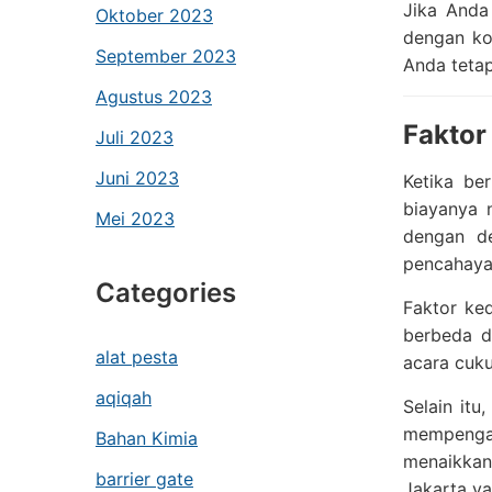
Jika Anda
Oktober 2023
dengan ko
September 2023
Anda teta
Agustus 2023
Fakto
Juli 2023
Juni 2023
Ketika be
biayanya 
Mei 2023
dengan de
pencahayaa
Categories
Faktor ke
berbeda d
alat pesta
acara cuku
aqiqah
Selain itu
mempengar
Bahan Kimia
menaikkan
barrier gate
Jakarta ya