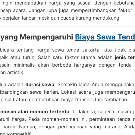
 ingin mendapatkan harga yang sesuai dengan kebutuhan
nsep acara. Jangan lupa juga mempertimbangkan faktor 
p berjalan lancar meskipun cuaca kurang mendukung.
r yang Mempengaruhi
Biaya Sewa Tend
rbicara tentang harga sewa tenda Jakarta, kita tidak b
naik atau turun. Salah satu faktor utama adalah
jenis te
sain minimalis akan berbeda harganya dengan tenda d
n artistik.
dua adalah
durasi sewa
. Semakin lama Anda menggunakan
ibandingkan sewa harian. Lokasi acara juga mempengaruh
p sulit atau membutuhkan biaya transportasi tambahan.
,
musim atau momen tertentu
di Jakarta, seperti musim p
uhi harga. Pada momen-momen ini, permintaan tenda m
 harga. Namun, dengan perencanaan yang matang, Anda
ng kompetitif.