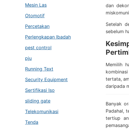
Mesin Las
dan dekor
miskomunik
Otomotif
Setelah d
Percetakan
sebelum h
Perlengkapan Ibadah
Kesim
pest control
Perti
pju
Memilih h
Running Text
kombinasi 
tertata, a
Security Equipment
daripada 
Sertifikasi Iso
sliding gate
Banyak or
Padahal, t
Telekomunikasi
tertiup a
Tenda
pemasanga