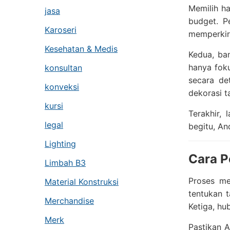
Memilih ha
jasa
budget. P
Karoseri
memperkira
Kesehatan & Medis
Kedua, ba
hanya foku
konsultan
secara de
konveksi
dekorasi 
kursi
Terakhir,
legal
begitu, An
Lighting
Cara P
Limbah B3
Proses me
Material Konstruksi
tentukan t
Merchandise
Ketiga, hu
Merk
Pastikan A