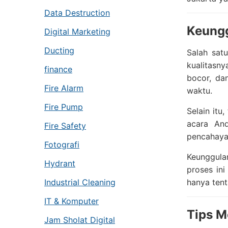
Data Destruction
Keungg
Digital Marketing
Ducting
Salah sat
kualitasn
finance
bocor, da
Fire Alarm
waktu.
Fire Pump
Selain itu
acara And
Fire Safety
pencahaya
Fotografi
Keunggula
Hydrant
proses ini
Industrial Cleaning
hanya tent
IT & Komputer
Tips M
Jam Sholat Digital