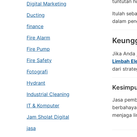
tuntutan 
Digital Marketing
Itulah seb
Ducting
dalam pen
finance
Fire Alarm
Keungg
Fire Pump
Jika Anda
Fire Safety
Limbah El
dari strat
Fotografi
Hydrant
Kesimpu
Industrial Cleaning
Jasa pembu
IT & Komputer
berbahaya
menjaga l
Jam Sholat Digital
jasa