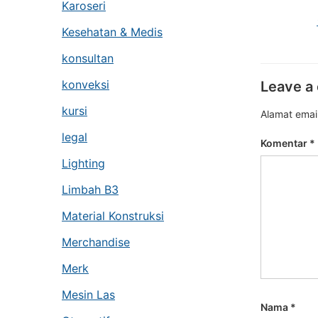
Karoseri
Kesehatan & Medis
konsultan
konveksi
Leave a
kursi
Alamat email
legal
Komentar
*
Lighting
Limbah B3
Material Konstruksi
Merchandise
Merk
Mesin Las
Nama
*