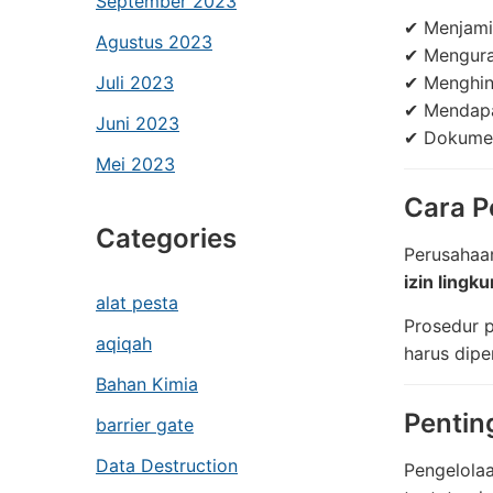
September 2023
✔ Menjami
Agustus 2023
✔ Mengura
Juli 2023
✔ Menghin
✔ Mendapat
Juni 2023
✔ Dokumen
Mei 2023
Cara P
Categories
Perusahaa
izin lingk
alat pesta
Prosedur p
aqiqah
harus dipe
Bahan Kimia
Pentin
barrier gate
Data Destruction
Pengelolaa