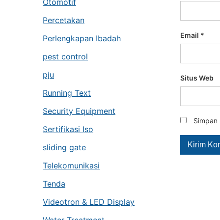
Otomotif
Percetakan
Email
*
Perlengkapan Ibadah
pest control
pju
Situs Web
Running Text
Security Equipment
Simpan 
Sertifikasi Iso
sliding gate
Telekomunikasi
Tenda
Videotron & LED Display