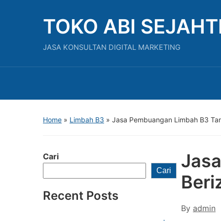
TOKO ABI SEJAH
JASA KONSULTAN DIGITAL MARKETING
Home
»
Limbah B3
»
Jasa Pembuangan Limbah B3 Tang
Jasa
Cari
Cari
Beri
Recent Posts
By
admin