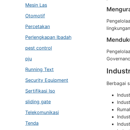
Mesin Las
Mengura
Otomotif
Pengelola
Percetakan
lingkungan
Perlengkapan Ibadah
Menduk
pest control
Pengelolaa
pju
Governanc
Running Text
Indust
Security Equipment
Berbagai s
Sertifikasi Iso
Indus
sliding gate
Indust
Rumah
Telekomunikasi
Indust
Tenda
Indust