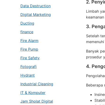
2. Peny
Data Destruction
Limbah ya
Digital Marketing
keamanan 
Ducting
3. Peng
finance
Setelah te
Fire Alarm
memenuhi 
Fire Pump
Banyak p
prosedur 
Fire Safety
4. Peng
Fotografi
Hydrant
Pengolaha
Industrial Cleaning
Beberapa 
IT & Komputer
Insine
Stabil
Jam Sholat Digital