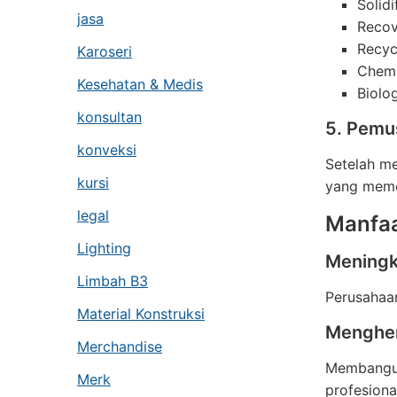
Solidi
jasa
Recov
Recyc
Karoseri
Chemi
Kesehatan & Medis
Biolo
konsultan
5. Pemu
konveksi
Setelah me
kursi
yang meme
legal
Manfaa
Lighting
Meningk
Limbah B3
Perusahaan
Material Konstruksi
Menghem
Merchandise
Membangun
Merk
profesional