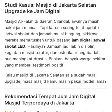
Studi
Kasus:
Masjid
di
Jakarta
Selatan
Upgrade
ke
Jam
Digital
Masjid
Al-
Falah
di
daerah
Cilandak
awalnya
masih
pakai
jam
manual.
Tapi
karena
sering
telat
update
jadwal
sholat
dan
jamaah
mulai
bingung,
akhirnya
mereka
memutuskan
untuk
pasang
jam
digital
jadwal
sholat
LED
.
Hasilnya?
Jamaah
jadi
lebih
disiplin,
kegiatan
masjid
teratur,
dan
estetika
ruang
ibadah
pun
meningkat
drastis.
Bahkan,
banyak
warga
sekitar
yang
memberi
testimoni
positif!
Kalau
masjid
di
Jakarta
Selatan
saja
sudah
mulai
upgrade,
masa
masjid
kamu
masih
pakai
model
lama?
Rekomendasi
Tempat
Jual
Jam
Digital
Masjid
Terpercaya
di
Jakarta