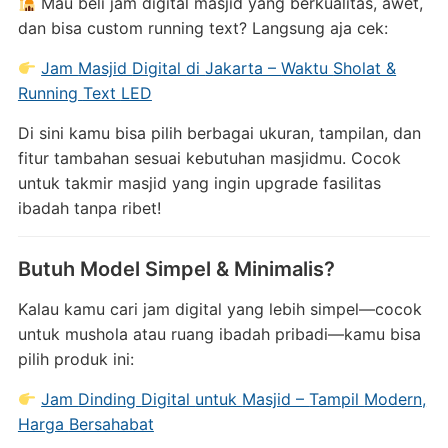
Mau
beli
jam
digital
masjid
yang
berkualitas,
awet,
dan
bisa
custom
running
text?
Langsung
aja
cek:
Jam
Masjid
Digital
di
Jakarta –
Waktu
Sholat &
Running
Text
LED
Di
sini
kamu
bisa
pilih
berbagai
ukuran,
tampilan,
dan
fitur
tambahan
sesuai
kebutuhan
masjidmu.
Cocok
untuk
takmir
masjid
yang
ingin
upgrade
fasilitas
ibadah
tanpa
ribet!
Butuh
Model
Simpel &
Minimalis?
Kalau
kamu
cari
jam
digital
yang
lebih
simpel—
cocok
untuk
mushola
atau
ruang
ibadah
pribadi—
kamu
bisa
pilih
produk
ini:
Jam
Dinding
Digital
untuk
Masjid –
Tampil
Modern,
Harga
Bersahabat