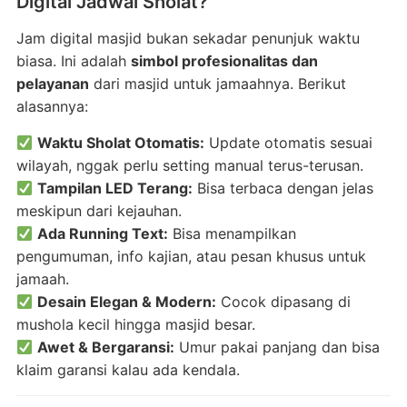
Digital
Jadwal
Sholat?
Jam
digital
masjid
bukan
sekadar
penunjuk
waktu
biasa.
Ini
adalah
simbol
profesionalitas
dan
pelayanan
dari
masjid
untuk
jamaahnya.
Berikut
alasannya:
Waktu
Sholat
Otomatis:
Update
otomatis
sesuai
wilayah,
nggak
perlu
setting
manual
terus-
terusan.
Tampilan
LED
Terang:
Bisa
terbaca
dengan
jelas
meskipun
dari
kejauhan.
Ada
Running
Text:
Bisa
menampilkan
pengumuman,
info
kajian,
atau
pesan
khusus
untuk
jamaah.
Desain
Elegan &
Modern:
Cocok
dipasang
di
mushola
kecil
hingga
masjid
besar.
Awet &
Bergaransi:
Umur
pakai
panjang
dan
bisa
klaim
garansi
kalau
ada
kendala.