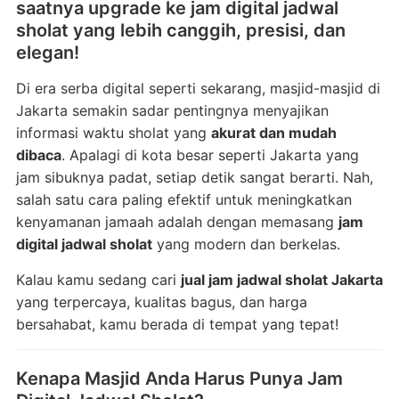
saatnya
upgrade
ke
jam
digital
jadwal
sholat
yang
lebih
canggih,
presisi,
dan
elegan!
Di
era
serba
digital
seperti
sekarang,
masjid-
masjid
di
Jakarta
semakin
sadar
pentingnya
menyajikan
informasi
waktu
sholat
yang
akurat
dan
mudah
dibaca
.
Apalagi
di
kota
besar
seperti
Jakarta
yang
jam
sibuknya
padat,
setiap
detik
sangat
berarti.
Nah,
salah
satu
cara
paling
efektif
untuk
meningkatkan
kenyamanan
jamaah
adalah
dengan
memasang
jam
digital
jadwal
sholat
yang
modern
dan
berkelas.
Kalau
kamu
sedang
cari
jual
jam
jadwal
sholat
Jakarta
yang
terpercaya,
kualitas
bagus,
dan
harga
bersahabat,
kamu
berada
di
tempat
yang
tepat!
Kenapa
Masjid
Anda
Harus
Punya
Jam