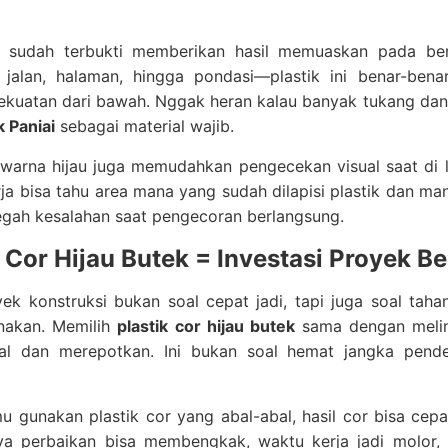
i sudah terbukti memberikan hasil memuaskan pada berb
 jalan, halaman, hingga pondasi—plastik ini benar-ben
kuatan dari bawah. Nggak heran kalau banyak tukang dan 
k Paniai
sebagai material wajib.
u, warna hijau juga memudahkan pengecekan visual saat d
ja bisa tahu area mana yang sudah dilapisi plastik dan mana
gah kesalahan saat pengecoran berlangsung.
k Cor Hijau Butek = Investasi Proyek 
yek konstruksi bukan soal cepat jadi, tapi juga soal ta
nakan. Memilih
plastik cor hijau butek
sama dengan melind
l dan merepotkan. Ini bukan soal hemat jangka pende
u gunakan plastik cor yang abal-abal, hasil cor bisa cep
aya perbaikan bisa membengkak, waktu kerja jadi molor,