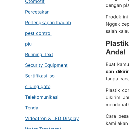
Otomotif
dengan pla
Percetakan
Produk ini
Perlengkapan Ibadah
Nggak cepa
salah kal
pest control
Plasti
pju
Anda!
Running Text
Buat kamu 
Security Equipment
dan dikir
Sertifikasi Iso
tanpa caca
sliding gate
Plastik co
Telekomunikasi
dikirim. J
mendapatk
Tenda
Cara pes
Videotron & LED Display
kami akan