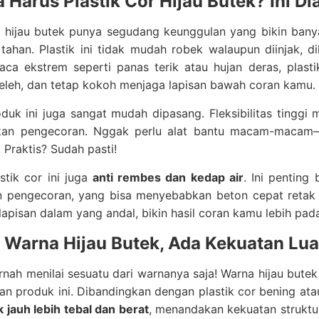
 Harus Plastik Cor Hijau Butek? Ini D
r hijau butek punya segudang keunggulan yang bikin banya
tahan. Plastik ini tidak mudah robek walaupun diinjak, di
aca ekstrem seperti panas terik atau hujan deras, plast
eleh, dan tetap kokoh menjaga lapisan bawah coran kamu.
oduk ini juga sangat mudah dipasang. Fleksibilitas ting
kan pengecoran. Nggak perlu alat bantu macam-macam—c
 Praktis? Sudah pasti!
astik cor ini juga
anti rembes dan kedap air
. Ini penting
 pengecoran, yang bisa menyebabkan beton cepat retak a
lapisan dalam yang andal, bikin hasil coran kamu lebih pada
k Warna Hijau Butek, Ada Kekuatan Lu
nah menilai sesuatu dari warnanya saja! Warna hijau butek p
n produk ini. Dibandingkan dengan plastik cor bening at
k jauh lebih tebal dan berat
, menandakan kekuatan strukt