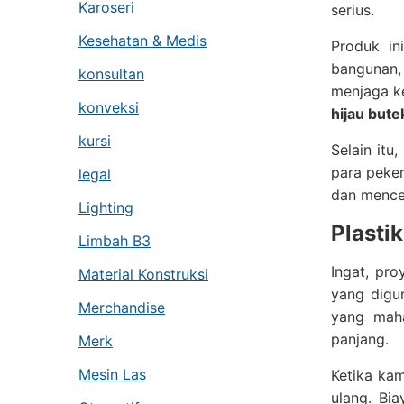
Karoseri
serius.
Kesehatan & Medis
Produk in
bangunan,
konsultan
menjaga ke
konveksi
hijau bute
kursi
Selain it
para peker
legal
dan mence
Lighting
Plasti
Limbah B3
Ingat, pro
Material Konstruksi
yang digu
Merchandise
yang maha
panjang.
Merk
Mesin Las
Ketika kam
ulang. Bi