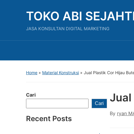
TOKO ABI SEJAH
JASA KONSULTAN DIGITAL MARKETING
Home
»
Material Konstruksi
»
Jual Plastik Cor Hijau But
Jual
Cari
Cari
By
ryan M
Recent Posts