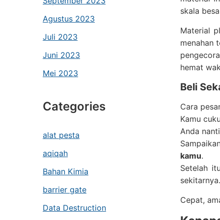
September 2023
skala besa
Agustus 2023
Material p
Juli 2023
menahan t
Juni 2023
pengecoran
hemat wakt
Mei 2023
Beli Sek
Categories
Cara pesa
Kamu cuk
Anda nanti
alat pesta
Sampaikan 
aqiqah
kamu
.
Setelah it
Bahan Kimia
sekitarnya
barrier gate
Cepat, am
Data Destruction