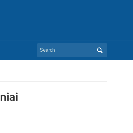
Search
for:
niai