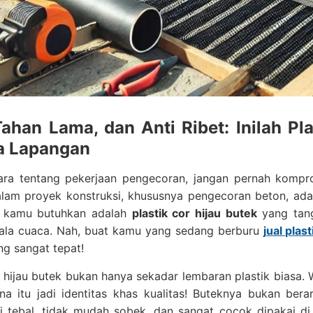
Tahan Lama, dan Anti Ribet: Inilah Pl
a Lapangan
cara tentang pekerjaan pengecoran, jangan pernah kompro
lam proyek konstruksi, khususnya pengecoran beton, adal
 kamu butuhkan adalah
plastik cor hijau butek
yang tang
ala cuaca. Nah, buat kamu yang sedang berburu
jual plas
g sangat tepat!
r hijau butek bukan hanya sekadar lembaran plastik biasa
na itu jadi identitas khas kualitas! Buteknya bukan ber
ni tebal, tidak mudah sobek, dan sangat cocok dipakai d