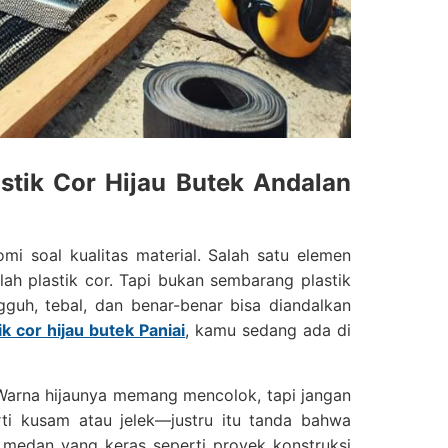
astik Cor Hijau Butek Andalan
mi soal kualitas material. Salah satu elemen
ah plastik cor. Tapi bukan sembarang plastik
guh, tebal, dan benar-benar bisa diandalkan
tik cor hijau butek Paniai
, kamu sedang ada di
. Warna hijaunya memang mencolok, tapi jangan
arti kusam atau jelek—justru itu tanda bahwa
i medan yang keras seperti proyek konstruksi