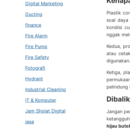
Kenapa
Digital Marketing
Plastik co
Ducting
soal daya 
finance
kondisi cu
nggak mel
Fire Alarm
Kedua, pr
Fire Pump
atau ceta
Fire Safety
digunakan.
Fotografi
Ketiga, pl
Hydrant
permukaan
pelindung 
Industrial Cleaning
Dibali
IT & Komputer
Jam Sholat Digital
Jangan per
ketangguha
jasa
hijau bute