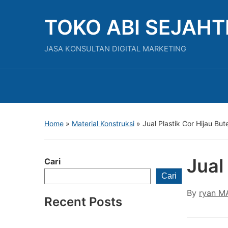
TOKO ABI SEJAH
JASA KONSULTAN DIGITAL MARKETING
Home
»
Material Konstruksi
»
Jual Plastik Cor Hijau Bu
Jual
Cari
Cari
By
ryan M
Recent Posts