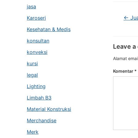
jasa
←
Jua
Karoseri
Kesehatan & Medis
konsultan
Leave a
konveksi
Alamat email
kursi
Komentar
*
legal
Lighting
Limbah B3
Material Konstruksi
Merchandise
Merk