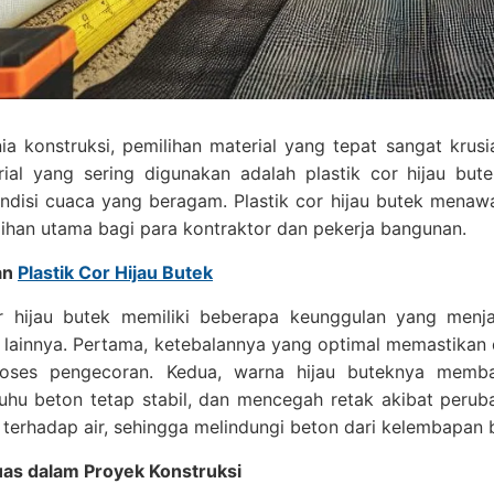
a konstruksi, pemilihan material yang tepat sangat krusi
rial yang sering digunakan adalah plastik cor hijau but
ndisi cuaca yang beragam. Plastik cor hijau butek mena
lihan utama bagi para kontraktor dan pekerja bangunan.
an
Plastik Cor Hijau Butek
or hijau butek memiliki beberapa keunggulan yang menj
r lainnya. Pertama, ketebalannya yang optimal memastikan
oses pengecoran. Kedua, warna hijau buteknya memba
hu beton tetap stabil, dan mencegah retak akibat perubaha
 terhadap air, sehingga melindungi beton dari kelembapan 
Luas dalam Proyek Konstruksi