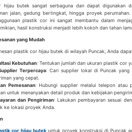
or hijau butek sangat serbaguna dan dapat digunakan da
an jalan, gedung bertingkat, hingga proyek perumahan. 
enggunaan plastik cor ini sangat membantu dalam menjag
ikian, hasil konstruksi menjadi lebih kokoh dan tahan lam
esanan yang Mudah
san plastik cor hijau butek di wilayah Puncak, Anda dapat
ltasi Kebutuhan
: Tentukan jumlah dan ukuran plastik cor
 Supplier Terpercaya
: Cari supplier lokal di Puncak yan
riman yang cepat.
kan Pemesanan
: Hubungi supplier melalui telepon atau
kan untuk menanyakan detail produk dan kebijakan pengiri
ayaran dan Pengiriman
: Lakukan pembayaran sesuai deng
k ke lokasi proyek Anda.
an
astik cor hijau butek
untuk proyek konstruksi di Puncak 