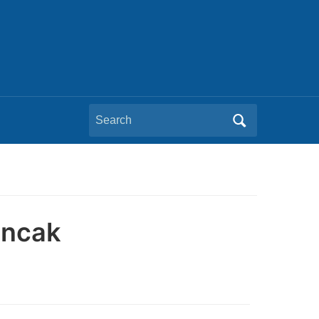
Search
for:
uncak