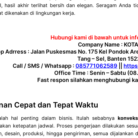
l, hasil akhir terlihat bersih dan elegan. Seragam Anda 
 dikenakan di lingkungan kerja.
Hubungi kami di bawah untuk info
Company Name : KOTA
 Adrress : Jalan Puskesmas No. 175 Kel Pondok Ar
Tang – Sel, Banten 15
Call / SMS / Whatsapp :
085771062589
||
http
Office Time : Senin – Sabtu (08
Fast respon silahkan menghubungi ka
nan Cepat dan Tepat Waktu
lah hal penting dalam bisnis. Itulah sebabnya
konveks
kan ketepatan jadwal. Proses pengerjaan dilakukan sesua
, desain, produksi, hingga pengiriman, semua dijalankan