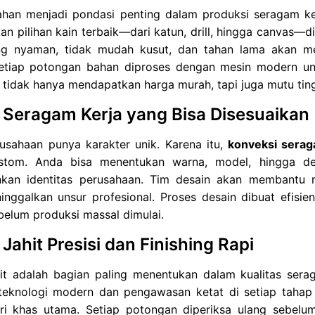
ahan menjadi pondasi penting dalam produksi seragam ker
n pilihan kain terbaik—dari katun, drill, hingga canvas—
g nyaman, tidak mudah kusut, dan tahan lama akan me
Setiap potongan bahan diproses dengan mesin modern untu
 tidak hanya mendapatkan harga murah, tapi juga mutu ting
 Seragam Kerja yang Bisa Disesuaikan
rusahaan punya karakter unik. Karena itu,
konveksi serag
stom. Anda bisa menentukan warna, model, hingga det
kan identitas perusahaan. Tim desain akan membantu m
nggalkan unsur profesional. Proses desain dibuat efisien
elum produksi massal dimulai.
Jahit Presisi dan Finishing Rapi
hit adalah bagian paling menentukan dalam kualitas ser
teknologi modern dan pengawasan ketat di setiap tahap p
iri khas utama. Setiap potongan diperiksa ulang sebelu