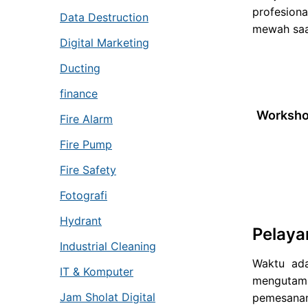
profesiona
Data Destruction
mewah saat
Digital Marketing
Ducting
finance
Workshop
Fire Alarm
Fire Pump
Fire Safety
Fotografi
Hydrant
Pelaya
Industrial Cleaning
Waktu ada
IT & Komputer
mengutama
Jam Sholat Digital
pemesanan