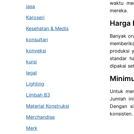
waktu men
jasa
mereka.
Karoseri
Harga 
Kesehatan & Medis
Banyak ora
konsultan
memberika
konveksi
produksi 
standar h
kursi
dipakai set
legal
Minimu
Lighting
Untuk men
Limbah B3
Jumlah in
Material Konstruksi
Dengan si
konsisten.
Merchandise
Merk