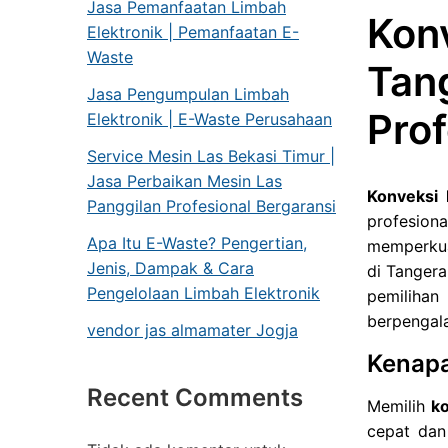
Jasa Pemanfaatan Limbah
Kon
Elektronik | Pemanfaatan E-
Waste
Tan
Jasa Pengumpulan Limbah
Prof
Elektronik | E-Waste Perusahaan
Service Mesin Las Bekasi Timur |
Jasa Perbaikan Mesin Las
Konveksi
Panggilan Profesional Bergaransi
profesion
Apa Itu E-Waste? Pengertian,
memperkuat
Jenis, Dampak & Cara
di Tanger
Pengelolaan Limbah Elektronik
pemilihan
berpengala
vendor jas almamater Jogja
Kenapa
Recent Comments
Memilih
k
cepat dan