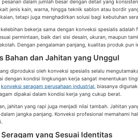
 pesanan dalam jumlah besar dengan detail yang konsist
rkait jenis kain, warna, hingga teknik sablon atau bordir yan
kaian, tetapi juga menghadirkan solusi bagi kebutuhan se
 kelebihan bekerja sama dengan konveksi spesialis adalah
suai permintaan, baik dari sisi desain, ukuran, maupun tam
kolah. Dengan pengalaman panjang, kualitas produk pun le
as Bahan dan Jahitan yang Unggul
ng diproduksi oleh konveksi spesialis selalu mengutamak
ai dengan kondisi lingkungan kerja sangat menentukan tin
n
konveksi seragam perusahaan industrial
, biasanya diguna
agam dipakai dalam kondisi kerja yang cukup berat.
an, jahitan yang rapi juga menjadi nilai tambah. Jahitan y
dalam jangka panjang. Konveksi profesional memahami hal 
i.
 Seragam yang Sesuai Identitas