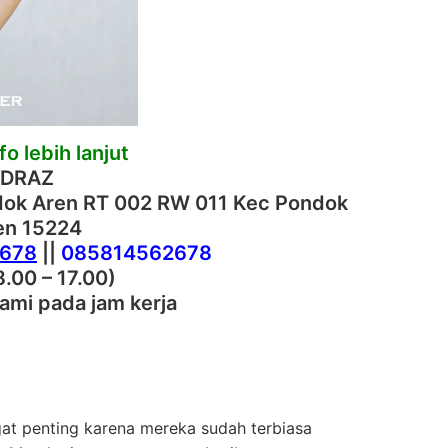
o lebih lanjut
 DRAZ
ndok Aren RT 002 RW 011 Kec Pondok
ten 15224
2678
||
085814562678
8.00 – 17.00)
ami pada jam kerja
gat penting karena mereka sudah terbiasa