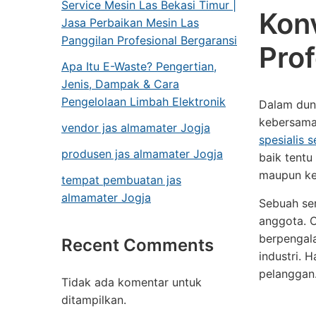
Service Mesin Las Bekasi Timur |
Kon
Jasa Perbaikan Mesin Las
Panggilan Profesional Bergaransi
Prof
Apa Itu E-Waste? Pengertian,
Jenis, Dampak & Cara
Pengelolaan Limbah Elektronik
Dalam duni
kebersamaa
vendor jas almamater Jogja
spesialis 
produsen jas almamater Jogja
baik tentu
maupun ker
tempat pembuatan jas
almamater Jogja
Sebuah se
anggota. O
berpengala
Recent Comments
industri.
pelanggan
Tidak ada komentar untuk
ditampilkan.