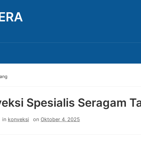
TERA
rang
eksi Spesialis Seragam T
in
konveksi
on
Oktober 4, 2025