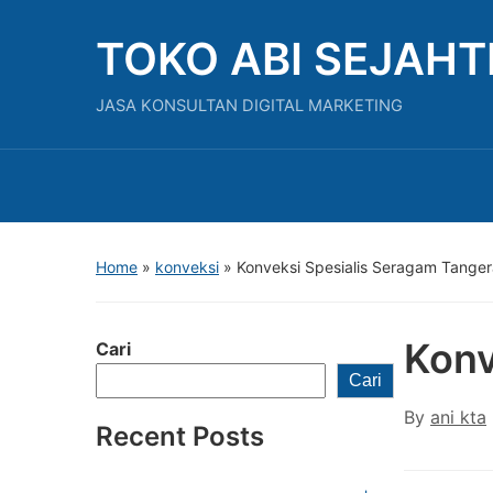
TOKO ABI SEJAH
JASA KONSULTAN DIGITAL MARKETING
Home
»
konveksi
»
Konveksi Spesialis Seragam Tange
Konv
Cari
Cari
By
ani kta
Recent Posts