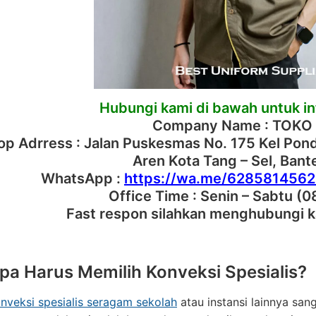
Hubungi kami di bawah untuk inf
Company Name : TOKO
p Adrress : Jalan Puskesmas No. 175 Kel Po
Aren Kota Tang – Sel, Ban
WhatsApp :
https://wa.me/628581456
Office Time : Senin – Sabtu (0
Fast respon silahkan menghubungi k
a Harus Memilih Konveksi Spesialis?
nveksi spesialis seragam sekolah
atau instansi lainnya san