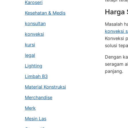
Karoseri
Harga 
Kesehatan & Medis
konsultan
Masalah h
konveksi 
konveksi
Konveksi 
kursi
solusi tep
legal
Dengan kat
seragam ak
Lighting
panjang.
Limbah B3
Material Konstruksi
Merchandise
Merk
Mesin Las