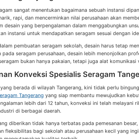
ragam sangat menentukan bagaimana sebuah instansi dipa
arik, rapi, dan mencerminkan nilai perusahaan akan memberi 
im desain yang berpengalaman dalam menggabungkan unsur f
n instansi untuk mendapatkan seragam sesuai dengan ident
 dalam pembuatan seragam sekolah, desain harus tetap me
pada seragam perusahaan, desain lebih menonjolkan profe
seragam bukan hanya pakaian, tetapi juga alat komunikasi v
nan Konveksi Spesialis Seragam Tang
yang berada di wilayah Tangerang, kini tidak perlu bingun
seragam Tangerang
yang siap membantu mewujudkan kebutuh
galaman lebih dari 12 tahun, konveksi ini telah melayani ri
dustri di berbagai daerah.
ng diberikan tidak hanya terbatas pada pemesanan besar, t
 fleksibilitas bagi sekolah atau perusahaan kecil yang in
ap mengutamakan kualitas terbaik.