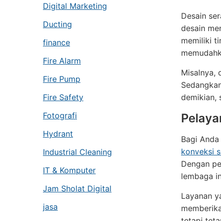
Digital Marketing
Desain se
Ducting
desain men
memiliki t
finance
memudahka
Fire Alarm
Misalnya,
Fire Pump
Sedangkan 
Fire Safety
demikian, 
Fotografi
Pelaya
Hydrant
Bagi Anda 
konveksi 
Industrial Cleaning
Dengan pen
IT & Komputer
lembaga in
Jam Sholat Digital
Layanan ya
jasa
memberikan
tetapi tet