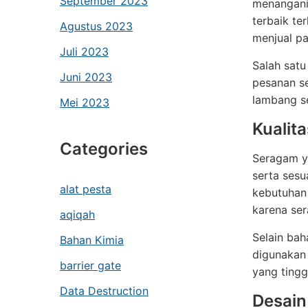
September 2023
menangani
terbaik te
Agustus 2023
menjual pa
Juli 2023
Salah satu
Juni 2023
pesanan se
lambang se
Mei 2023
Kualit
Categories
Seragam ya
serta sesu
alat pesta
kebutuha
karena ser
aqiqah
Selain bah
Bahan Kimia
digunakan 
barrier gate
yang tingg
Data Destruction
Desain