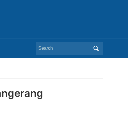
Search
for:
angerang