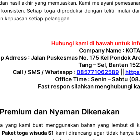
, dan hasil akhir yang memuaskan. Kami melayani pemesan
 konsisten. Setiap toga diproduksi dengan teliti, mulai da
n kepuasan setiap pelanggan.
Hubungi kami di bawah untuk info
Company Name : KOTA
 Adrress : Jalan Puskesmas No. 175 Kel Pondok Ar
Tang – Sel, Banten 15
Call / SMS / Whatsapp :
085771062589
||
http
Office Time : Senin – Sabtu (08
Fast respon silahkan menghubungi ka
 Premium dan Nyaman Dikenakan
ga yang kami buat menggunakan bahan yang lembut di kuli
.
Paket toga wisuda S1
kami dirancang agar tidak hanya ba