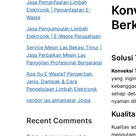
Jasa Pemanfaatan Limbah
Kon
Elektronik | Pemanfaatan E-
Waste
Berk
Jasa Pengumpulan Limbah
Elektronik | E-Waste Perusahaan
Service Mesin Las Bekasi Timur |
Jasa Perbaikan Mesin Las
Solusi
Panggilan Profesional Bergaransi
Konveksi 
Apa Itu E-Waste? Pengertian,
yang ingi
Jenis, Dampak & Cara
kebanggaa
Pengelolaan Limbah Elektronik
setiap det
vendor jas almamater Jogja
nyaman dik
Kualit
Recent Comments
Kualitas a
mengutama