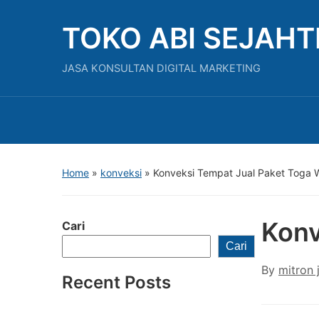
TOKO ABI SEJAH
JASA KONSULTAN DIGITAL MARKETING
Home
»
konveksi
»
Konveksi Tempat Jual Paket Toga 
Konv
Cari
Cari
By
mitron 
Recent Posts