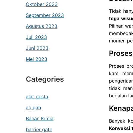
Oktober 2023
Tidak han
September 2023
toga wisu
Pilihan wa
Agustus 2023
membedaka
Juli 2023
momen pen
Juni 2023
Proses
Mei 2023
Proses pr
kami memi
Categories
pengerjaa
tidak men
berjalan l
alat pesta
Kenapa
aqiqah
Bahan Kimia
Banyak ko
Konveksi 
barrier gate