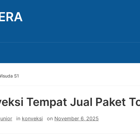
TERA
Wisuda S1
eksi Tempat Jual Paket T
junior
in
konveksi
on
November 6, 2025