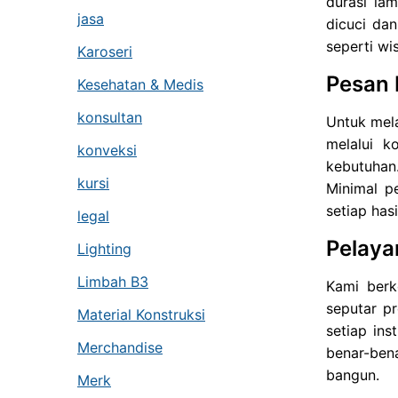
durasi la
jasa
dicuci da
seperti wi
Karoseri
Pesan
Kesehatan & Medis
konsultan
Untuk mel
melalui k
konveksi
kebutuhan
kursi
Minimal p
setiap has
legal
Pelaya
Lighting
Limbah B3
Kami berk
seputar p
Material Konstruksi
setiap ins
Merchandise
benar-ben
bangun.
Merk