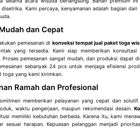
ma selama acara wisuda berlangsung. Bahan premium i
n disetrika. Kami percaya, kenyamanan adalah bagian dar
suda.
 Mudah dan Cepat
akukan pemesanan di
konveksi tempat jual paket toga wi
ontak yang tersedia. Kami siap memberikan konsultasi
. Proses pemesanan sangat mudah, dan produksi dapat dil
emesanan sebanyak 24 pcs untuk menjaga efisiensi produ
il toga yang kami kirimkan.
nan Ramah dan Profesional
omitmen memberikan pelayanan yang cepat dan solutif.
roduk, waktu pengerjaan, maupun rekomendasi desain.
Ko
titusi memiliki kebutuhan berbeda. Karena itu, kami menaw
ar sesuai harapan. Kepuasan pelanggan menjadi priorit