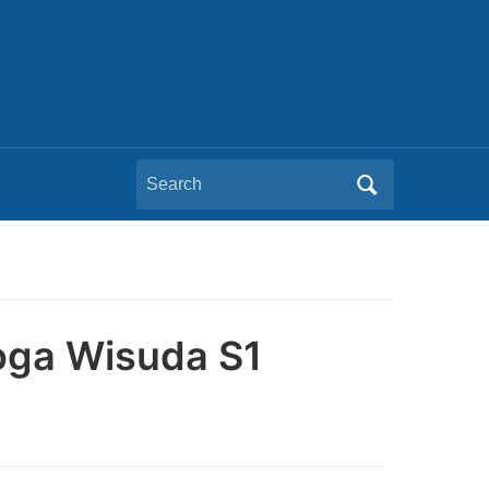
Search
for:
oga Wisuda S1