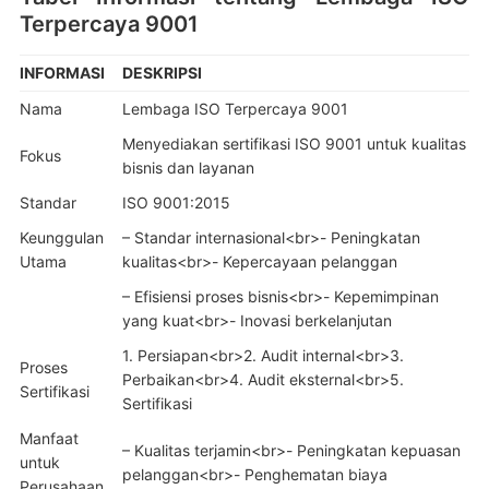
Terpercaya 9001
INFORMASI
DESKRIPSI
Nama
Lembaga ISO Terpercaya 9001
Menyediakan sertifikasi ISO 9001 untuk kualitas
Fokus
bisnis dan layanan
Standar
ISO 9001:2015
Keunggulan
– Standar internasional<br>- Peningkatan
Utama
kualitas<br>- Kepercayaan pelanggan
– Efisiensi proses bisnis<br>- Kepemimpinan
yang kuat<br>- Inovasi berkelanjutan
1. Persiapan<br>2. Audit internal<br>3.
Proses
Perbaikan<br>4. Audit eksternal<br>5.
Sertifikasi
Sertifikasi
Manfaat
– Kualitas terjamin<br>- Peningkatan kepuasan
untuk
pelanggan<br>- Penghematan biaya
Perusahaan