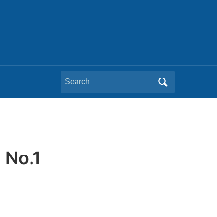
Search
for:
 No.1