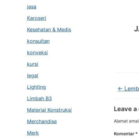
jasa
Karoseri
J
Kesehatan & Medis
konsultan
konveksi
kursi
legal
Lighting
←
Lemba
Limbah B3
Leave a
Material Konstruksi
Alamat email
Merchandise
Merk
Komentar
*