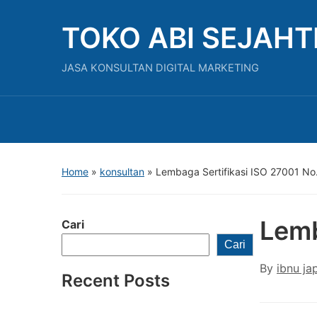
TOKO ABI SEJAH
JASA KONSULTAN DIGITAL MARKETING
Home
»
konsultan
»
Lembaga Sertifikasi ISO 27001 No
Lemb
Cari
Cari
By
ibnu ja
Recent Posts