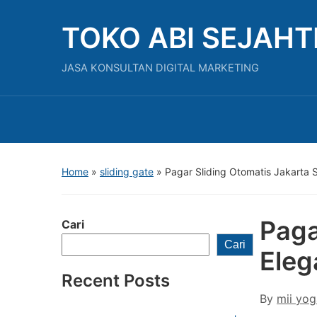
TOKO ABI SEJAH
JASA KONSULTAN DIGITAL MARKETING
Home
»
sliding gate
»
Pagar Sliding Otomatis Jakarta 
Paga
Cari
Cari
Eleg
Recent Posts
By
mii yog