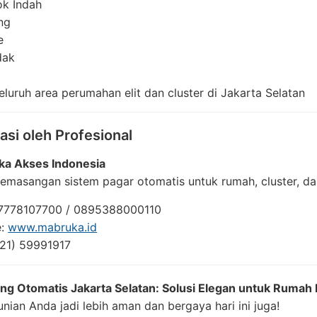
k Indah
ng
e
dak
eluruh area perumahan elit dan cluster di Jakarta Selatan
asi oleh Profesional
ka Akses Indonesia
pemasangan sistem pagar otomatis untuk rumah, cluster, 
7778107700 / 0895388000110
e:
www.mabruka.id
021) 59991917
ding Otomatis Jakarta Selatan: Solusi Elegan untuk Ruma
ian Anda jadi lebih aman dan bergaya hari ini juga!