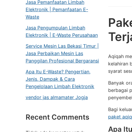
Jasa Pemanfaatan Limbah
Elektronik | Pemanfaatan E-
Waste
Pak
Jasa Pengumpulan Limbah
Ter
Elektronik | E-Waste Perusahaan
Service Mesin Las Bekasi Timur |
Jasa Perbaikan Mesin Las
Aqiqah mer
Panggilan Profesional Bergaransi
kelahiran 
syarat sesu
Apa Itu E-Waste? Pengertian,
Jenis, Dampak & Cara
Banyak or
Pengelolaan Limbah Elektronik
berbagai 
vendor jas almamater Jogja
penyembeli
Bagi kelua
Recent Comments
paket aqi
Apa It