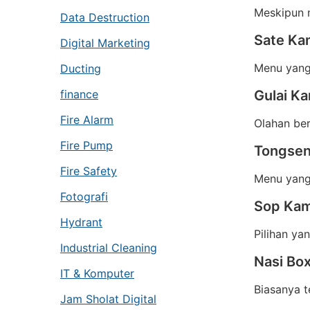
Meskipun 
Data Destruction
Sate Ka
Digital Marketing
Menu yang 
Ducting
finance
Gulai K
Fire Alarm
Olahan be
Fire Pump
Tongse
Fire Safety
Menu yang
Fotografi
Sop Ka
Hydrant
Pilihan ya
Industrial Cleaning
Nasi Bo
IT & Komputer
Biasanya t
Jam Sholat Digital