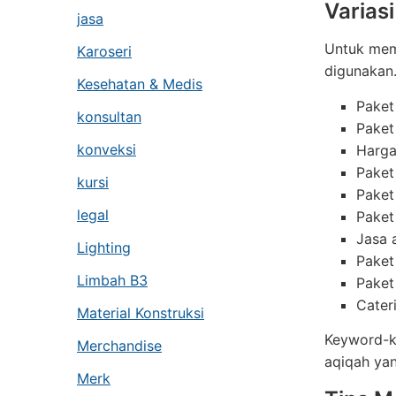
Varias
jasa
Untuk memp
Karoseri
digunakan
Kesehatan & Medis
Paket
konsultan
Paket
konveksi
Harga
Paket
kursi
Paket
legal
Paket
Jasa 
Lighting
Paket
Limbah B3
Paket
Cater
Material Konstruksi
Keyword-ke
Merchandise
aqiqah yan
Merk