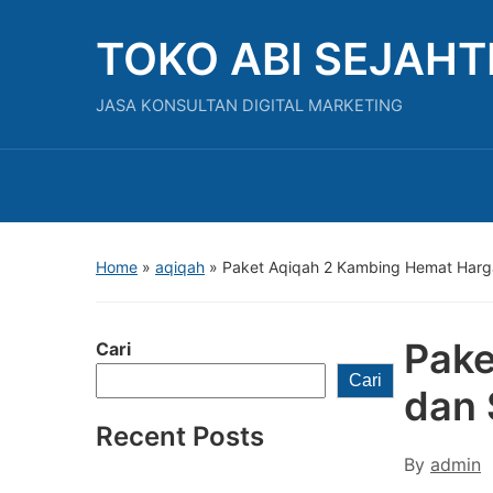
TOKO ABI SEJAH
JASA KONSULTAN DIGITAL MARKETING
Home
»
aqiqah
»
Paket Aqiqah 2 Kambing Hemat Harg
Pake
Cari
Cari
dan 
Recent Posts
By
admin