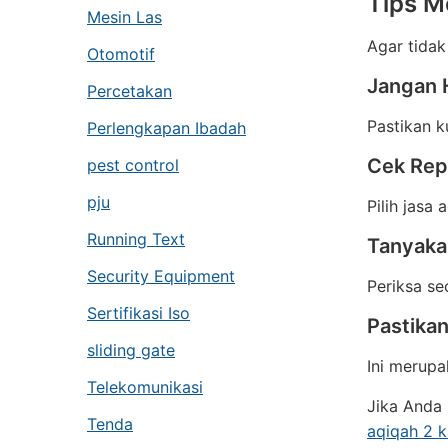
Tips M
Mesin Las
Agar tidak
Otomotif
Jangan 
Percetakan
Pastikan k
Perlengkapan Ibadah
Cek Rep
pest control
pju
Pilih jasa
Running Text
Tanyakan
Security Equipment
Periksa se
Sertifikasi Iso
Pastika
sliding gate
Ini merupa
Telekomunikasi
Jika Anda 
Tenda
aqiqah 2 