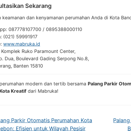
ltasikan Sekarang
n keamanan dan kenyamanan perumahan Anda di Kota Band
pp: 087778107700 / 0895388000110
: (021) 59991917
e:
www.mabruka.id
 Komplek Ruko Paramount Center,
lp. Dua, Boulevard Gading Serpong No.8,
erang, Banten 15810
perumahan modern dan tertib bersama
Palang Parkir Oto
Kota Kreatif
dari Mabruka!
ang Parkir Otomatis Perumahan Kota
Palang
rebon: Efisien untuk Wilayah Pesisir
B