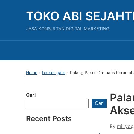
TOKO ABI SEJAH
JASA KONSULTAN DIGITAL MARKETING
Home
»
barrier gate
»
Palang Parkir Otomatis Perumah
Pala
Cari
Cari
Akse
Recent Posts
By
mii yog