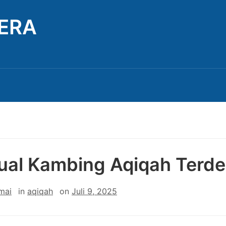
TERA
ual Kambing Aqiqah Terde
mai
in
aqiqah
on
Juli 9, 2025