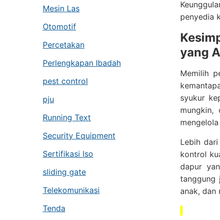
Keunggula
Mesin Las
penyedia k
Otomotif
Kesimp
Percetakan
yang A
Perlengkapan Ibadah
Memilih p
pest control
kemantapa
syukur ke
pju
mungkin, 
Running Text
mengelola
Security Equipment
Lebih dar
Sertifikasi Iso
kontrol ku
dapur yan
sliding gate
tanggung j
Telekomunikasi
anak, dan 
Tenda