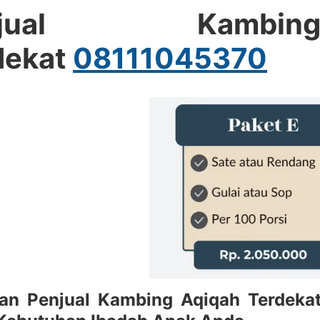
njual Kambi
dekat
08111045370
n Penjual Kambing Aqiqah Terdekat