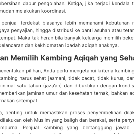
ersihan dapur pengolahan. Ketiga, jika terjadi kendala 
 mudah melakukan koordinasi.
u, penjual terdekat biasanya lebih memahami kebutuhan m
aya penyajian, hingga distribusi ke panti asuhan atau te
tempat. Maka tak heran bila banyak keluarga memilih bek
kelancaran dan kekhidmatan ibadah aqiqah anaknya.
an Memilih Kambing Aqiqah yang Seha
nentukan pilihan, Anda perlu mengetahui kriteria kambing
ambing harus sehat jasmani, tidak cacat, tidak kurus, dan
nimal satu tahun (jaza’ah) dan dibuktikan dengan kondisi
memberikan jaminan umur dan kesehatan ternak, bahkan ad
rnakan setempat.
ya, penting untuk memastikan proses penyembelihan dila
dilakukan oleh Muslim yang baligh dan berakal, serta pen
empurna. Penjual kambing yang bertanggung jawab a