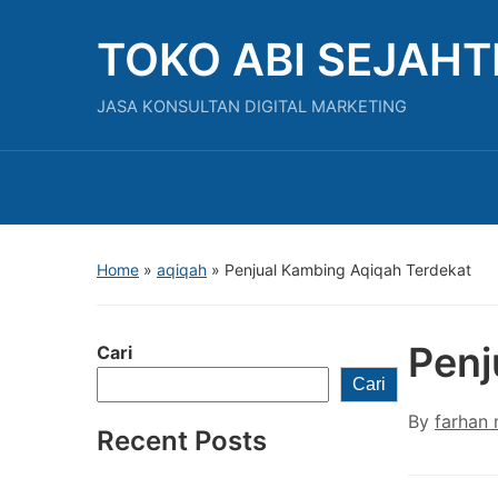
TOKO ABI SEJAH
JASA KONSULTAN DIGITAL MARKETING
Home
»
aqiqah
»
Penjual Kambing Aqiqah Terdekat
Penj
Cari
Cari
By
farhan 
Recent Posts