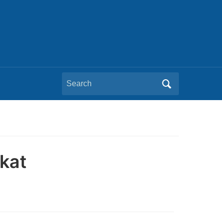
Search
for:
kat