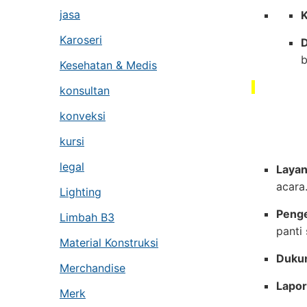
jasa
K
Karoseri
D
b
Kesehatan & Medis
konsultan
konveksi
kursi
legal
Layan
acara
Lighting
Penge
Limbah B3
panti 
Material Konstruksi
Dukun
Merchandise
Lapor
Merk