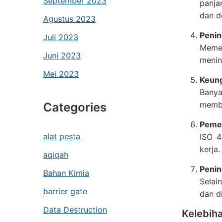
September 2023
panja
dan d
Agustus 2023
Penin
Juli 2023
Memeg
Juni 2023
menin
Mei 2023
Keung
Banya
membe
Categories
Peme
alat pesta
ISO 4
kerja
aqiqah
Penin
Bahan Kimia
Selai
barrier gate
dan d
Data Destruction
Kelebih