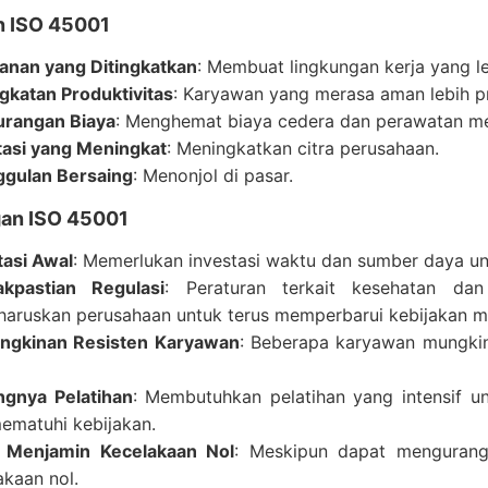
n ISO 45001
nan yang Ditingkatkan
: Membuat lingkungan kerja yang 
gkatan Produktivitas
: Karyawan yang merasa aman lebih pr
rangan Biaya
: Menghemat biaya cedera dan perawatan me
asi yang Meningkat
: Meningkatkan citra perusahaan.
gulan Bersaing
: Menonjol di pasar.
an ISO 45001
tasi Awal
: Memerlukan investasi waktu dan sumber daya 
akpastian Regulasi
: Peraturan terkait kesehatan da
aruskan perusahaan untuk terus memperbarui kebijakan m
ngkinan Resisten Karyawan
: Beberapa karyawan mungkin
ngnya Pelatihan
: Membutuhkan pelatihan yang intensif
ematuhi kebijakan.
 Menjamin Kecelakaan Nol
: Meskipun dapat mengurangi 
akaan nol.