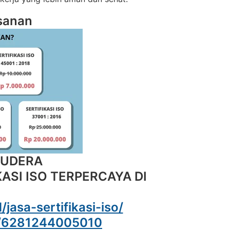
sanan
MUDERA
ASI ISO TERPERCAYA DI
d/jasa-sertifikasi-iso/
e/6281244005010