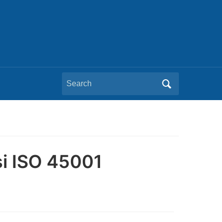
Search
for:
si ISO 45001