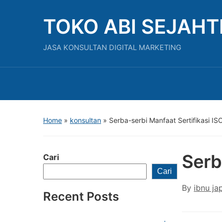
TOKO ABI SEJAH
JASA KONSULTAN DIGITAL MARKETING
Home
»
konsultan
»
Serba-serbi Manfaat Sertifikasi I
Serb
Cari
Cari
By
ibnu ja
Recent Posts