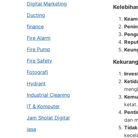
Digital Marketing
Kelebiha
Ducting
Keama
Penin
finance
Pengu
Fire Alarm
Reput
Fire Pump
Keung
Fire Safety
Kekurang
Fotografi
Inves
Ketid
Hydrant
mengh
Industrial Cleaning
Kemu
ketat.
IT & Komputer
Penti
Jam Sholat Digital
dan m
Tidak
jasa
kecel