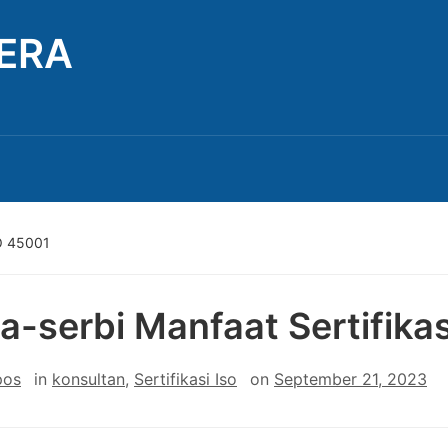
TERA
SO 45001
a-serbi Manfaat Sertifika
pos
in
konsultan
,
Sertifikasi Iso
on
September 21, 2023