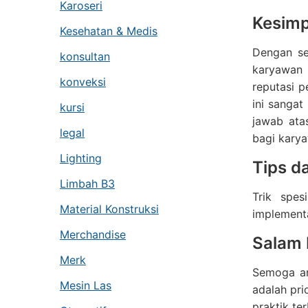
Karoseri
Kesimp
Kesehatan & Medis
Dengan se
konsultan
karyawan 
konveksi
reputasi p
ini sangat
kursi
jawab ata
legal
bagi kary
Lighting
Tips d
Limbah B3
Trik spe
Material Konstruksi
implementa
Merchandise
Salam
Merk
Semoga ar
Mesin Las
adalah pri
praktik te