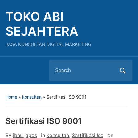
TOKO ABI
SEJAHTERA
JASA KONSULTAN DIGITAL MARKETING
Search
for:
Home
»
konsultan
»
Sertifikasi ISO 9001
Sertifikasi ISO 9001
By
ibnu japos
in
konsultan
,
Sertifikasi Iso
on