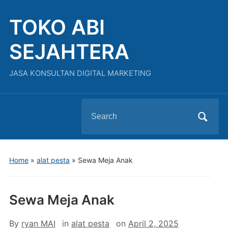
TOKO ABI
SEJAHTERA
JASA KONSULTAN DIGITAL MARKETING
Search
for:
Home
»
alat pesta
»
Sewa Meja Anak
Sewa Meja Anak
By
ryan MAI
in
alat pesta
on
April 2, 2025