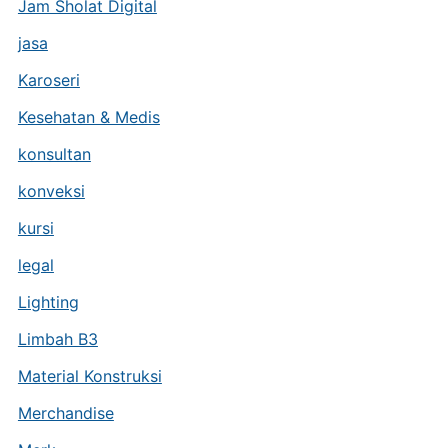
Jam Sholat Digital
jasa
Karoseri
Kesehatan & Medis
konsultan
konveksi
kursi
legal
Lighting
Limbah B3
Material Konstruksi
Merchandise