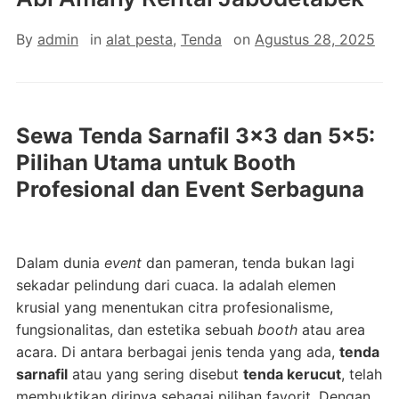
By
admin
in
alat pesta
,
Tenda
on
Agustus 28, 2025
Sewa Tenda Sarnafil 3×3 dan 5×5:
Pilihan Utama untuk Booth
Profesional dan Event Serbaguna
Dalam dunia
event
dan pameran, tenda bukan lagi
sekadar pelindung dari cuaca. Ia adalah elemen
krusial yang menentukan citra profesionalisme,
fungsionalitas, dan estetika sebuah
booth
atau area
acara. Di antara berbagai jenis tenda yang ada,
tenda
sarnafil
atau yang sering disebut
tenda kerucut
, telah
membuktikan dirinya sebagai pilihan favorit. Dengan