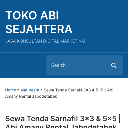
TOKO ABI
SEJAHTERA
JASA KONSULTAN DIGITAL MARKETING
Search
for:
Home
»
alat pesta
»
Sewa Tenda Sarnafil 3×3 & 5×5 | Abi
Amany Rental Jabodetabek
Sewa Tenda Sarnafil 3×3 & 5×5 |
Abi Amany Rental Jabodetabek