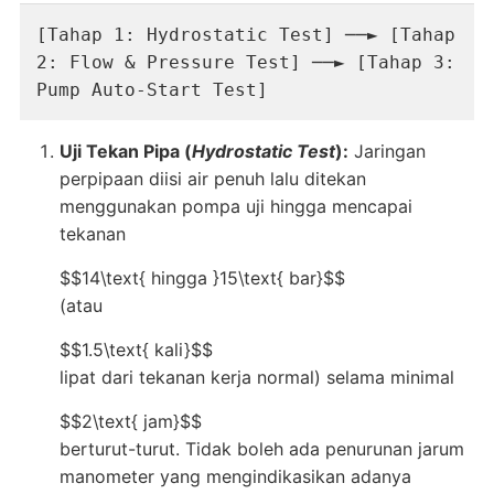
[Tahap 1: Hydrostatic Test] ──► [Tahap 
2: Flow & Pressure Test] ──► [Tahap 3: 
Uji Tekan Pipa (
Hydrostatic Test
):
Jaringan
perpipaan diisi air penuh lalu ditekan
menggunakan pompa uji hingga mencapai
tekanan
$$14\text{ hingga }15\text{ bar}$$
(atau
$$1.5\text{ kali}$$
lipat dari tekanan kerja normal) selama minimal
$$2\text{ jam}$$
berturut-turut
. Tidak boleh ada penurunan jarum
manometer yang mengindikasikan adanya