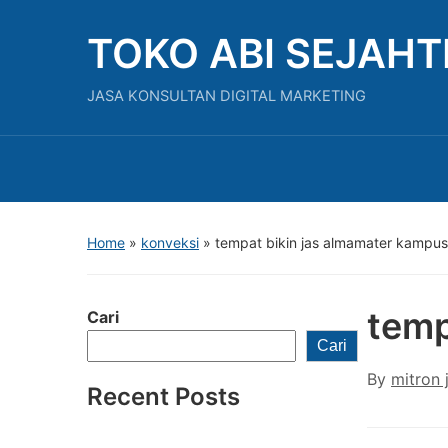
TOKO ABI SEJAH
JASA KONSULTAN DIGITAL MARKETING
Home
»
konveksi
»
tempat bikin jas almamater kampus
temp
Cari
Cari
By
mitron 
Recent Posts