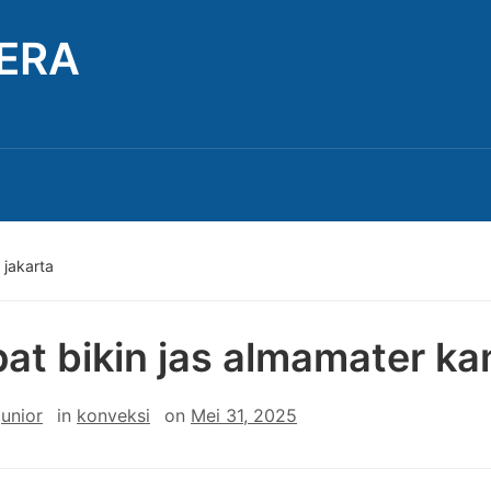
TERA
 jakarta
at bikin jas almamater ka
junior
in
konveksi
on
Mei 31, 2025