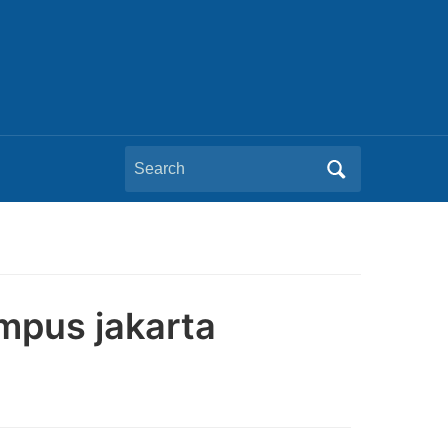
Search
for:
mpus jakarta