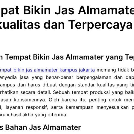
pat Bikin Jas Almamat
ualitas dan Terpercaya
h Tempat Bikin Jas Almamater yang Te
empat bikin jas almamater kampus jakarta
memang tidak bi
enyedia jasa yang benar-benar berpengalaman dan dap
kampus dan harus dibuat dengan standar kualitas yang tin
erhatikan secara detail. Sebuah tempat produksi yang ba
asan konsumennya. Oleh karena itu, penting untuk memi
al, layanan responsif, serta kemampuan menyesuaikan p
hi hasil akhir yang diterima.
as Bahan Jas Almamater