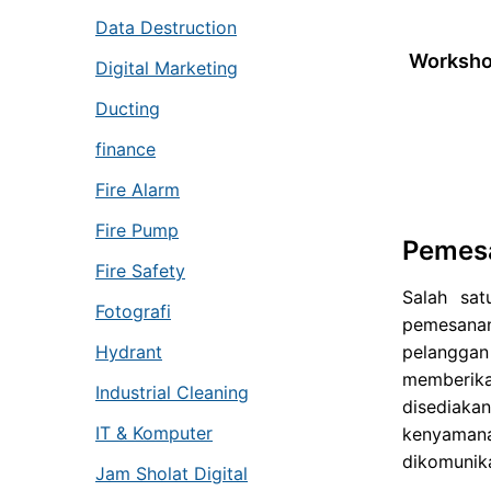
Data Destruction
Workshop
Digital Marketing
Ducting
finance
Fire Alarm
Fire Pump
Pemesa
Fire Safety
Salah sa
Fotografi
pemesanan
Hydrant
pelanggan
memberika
Industrial Cleaning
disediaka
IT & Komputer
kenyaman
dikomunika
Jam Sholat Digital