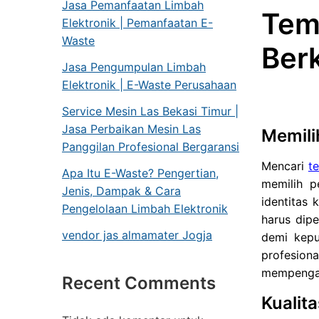
Jasa Pemanfaatan Limbah
Tem
Elektronik | Pemanfaatan E-
Waste
Berk
Jasa Pengumpulan Limbah
Elektronik | E-Waste Perusahaan
Service Mesin Las Bekasi Timur |
Jasa Perbaikan Mesin Las
Memili
Panggilan Profesional Bergaransi
Mencari
t
Apa Itu E-Waste? Pengertian,
memilih p
Jenis, Dampak & Cara
identitas 
Pengelolaan Limbah Elektronik
harus dip
vendor jas almamater Jogja
demi kepu
profesion
mempengaru
Recent Comments
Kualit