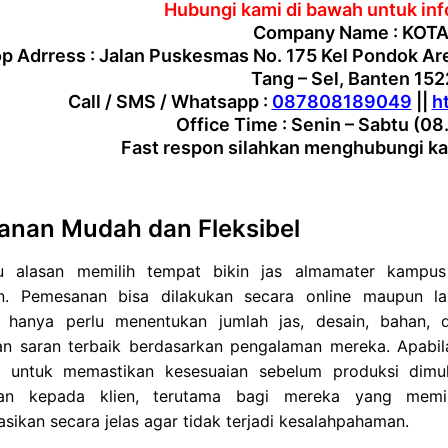
Hubungi kami di bawah untuk info
Company Name : KOTA
 Adrress : Jalan Puskesmas No. 175 Kel Pondok Ar
Tang – Sel, Banten 15
Call / SMS / Whatsapp :
087808189049
||
h
Office Time : Senin – Sabtu (08
Fast respon silahkan menghubungi ka
nan Mudah dan Fleksibel
tu alasan memilih tempat bikin jas almamater kampu
. Pemesanan bisa dilakukan secara online maupun l
 hanya perlu menentukan jumlah jas, desain, bahan, d
n saran terbaik berdasarkan pengalaman mereka. Apabil
n untuk memastikan kesesuaian sebelum produksi dimul
an kepada klien, terutama bagi mereka yang memil
sikan secara jelas agar tidak terjadi kesalahpahaman.