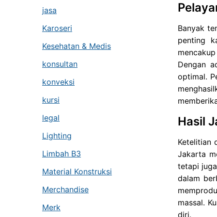
Pelaya
jasa
Karoseri
Banyak tem
penting k
Kesehatan & Medis
mencakup p
konsultan
Dengan ad
optimal. P
konveksi
menghasil
kursi
memberika
legal
Hasil J
Lighting
Ketelitian
Limbah B3
Jakarta me
tetapi jug
Material Konstruksi
dalam ber
Merchandise
memproduks
massal. Ku
Merk
diri.