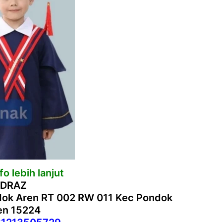
o lebih lanjut
 DRAZ
ndok Aren RT 002 RW 011 Kec Pondok
ten 15224