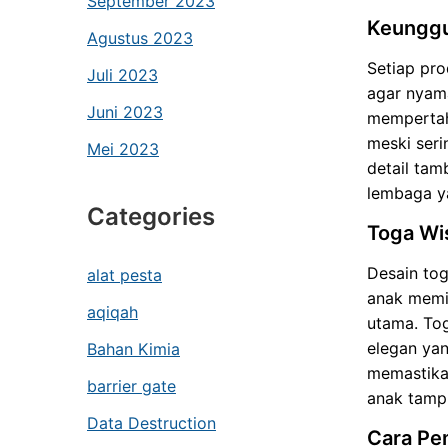
September 2023
Keunggu
Agustus 2023
Setiap pro
Juli 2023
agar nyam
Juni 2023
mempertah
meski seri
Mei 2023
detail tam
lembaga y
Categories
Toga Wi
Desain tog
alat pesta
anak memil
aqiqah
utama. To
elegan yan
Bahan Kimia
memastikan
barrier gate
anak tamp
Data Destruction
Cara Pe