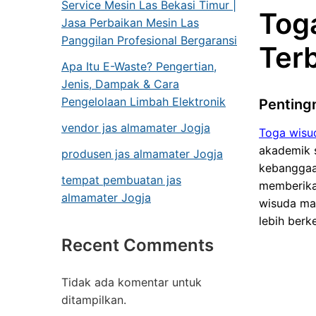
Service Mesin Las Bekasi Timur |
Toga
Jasa Perbaikan Mesin Las
Panggilan Profesional Bergaransi
Ter
Apa Itu E-Waste? Pengertian,
Jenis, Dampak & Cara
Pengelolaan Limbah Elektronik
Penting
vendor jas almamater Jogja
Toga wisu
akademik 
produsen jas almamater Jogja
kebanggaan
tempat pembuatan jas
memberika
almamater Jogja
wisuda mam
lebih berk
Recent Comments
Tidak ada komentar untuk
ditampilkan.