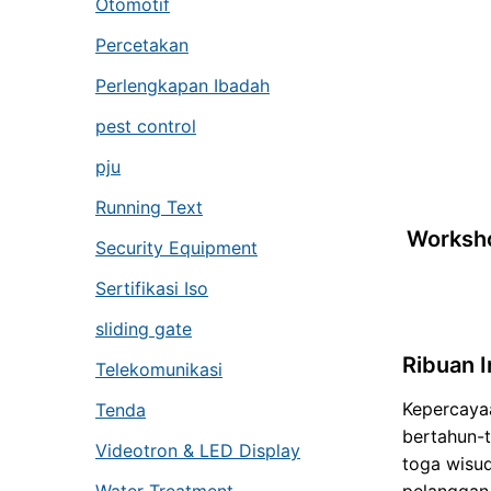
Otomotif
Percetakan
Perlengkapan Ibadah
pest control
pju
Running Text
Worksho
Security Equipment
Sertifikasi Iso
sliding gate
Ribuan 
Telekomunikasi
Kepercaya
Tenda
bertahun-t
Videotron & LED Display
toga wisud