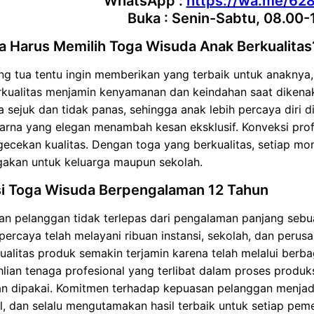
WhatsApp :
https://wa.me/62
Buka : Senin-Sabtu, 08.00-
 Harus Memilih Toga Wisuda Anak Berkualitas
ng tua tentu ingin memberikan yang terbaik untuk anaknya
rkualitas menjamin kenyamanan dan keindahan saat dikena
a sejuk dan tidak panas, sehingga anak lebih percaya diri di
arna yang elegan menambah kesan eksklusif. Konveksi prof
ecekan kualitas. Dengan toga yang berkualitas, setiap m
kan untuk keluarga maupun sekolah.
i Toga Wisuda Berpengalaman 12 Tahun
n pelanggan tidak terlepas dari pengalaman panjang sebu
percaya telah melayani ribuan instansi, sekolah, dan peru
kualitas produk semakin terjamin karena telah melalui berb
hlian tenaga profesional yang terlibat dalam proses produk
n dipakai. Komitmen terhadap kepuasan pelanggan menjadi
l, dan selalu mengutamakan hasil terbaik untuk setiap pem