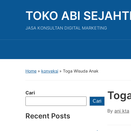
TOKO ABI SEJAH
JASA KONSULTAN DIGITAL MARKETING
Home
»
konveksi
»
Toga Wisuda Anak
Tog
Cari
Cari
By
ani kta
Recent Posts