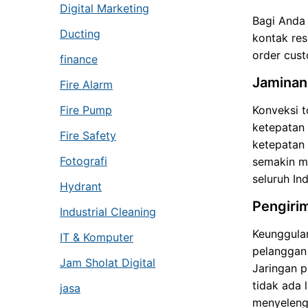
Digital Marketing
Bagi Anda
Ducting
kontak res
order cust
finance
Jaminan
Fire Alarm
Fire Pump
Konveksi t
ketepatan
Fire Safety
ketepatan 
Fotografi
semakin me
seluruh In
Hydrant
Pengiri
Industrial Cleaning
Keunggulan
IT & Komputer
pelanggan 
Jam Sholat Digital
Jaringan p
tidak ada 
jasa
menyeleng