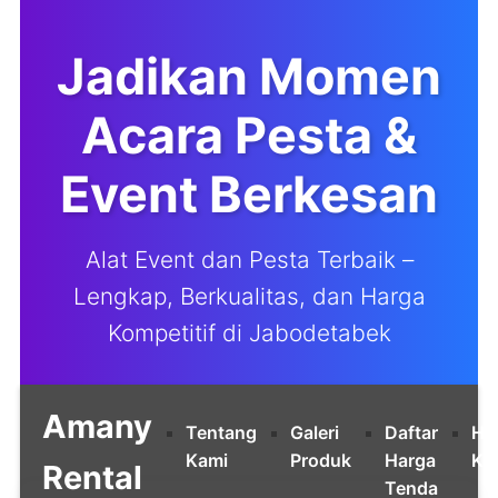
Jadikan Momen
Acara Pesta &
Event Berkesan
Alat Event dan Pesta Terbaik –
Lengkap, Berkualitas, dan Harga
Kompetitif di Jabodetabek
Amany
Tentang
Galeri
Daftar
Hu
Kami
Produk
Harga
Ka
Rental
Tenda