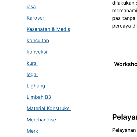
dilakukan
jasa
memahami v
Karoseri
pas tanpa 
percaya di
Kesehatan & Medis
konsultan
konveksi
kursi
Workshop
legal
Lighting
Limbah B3
Material Konstruksi
Pelaya
Merchandise
Pelayanan
Merk