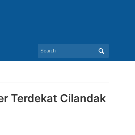
Search
for:
r Terdekat Cilandak