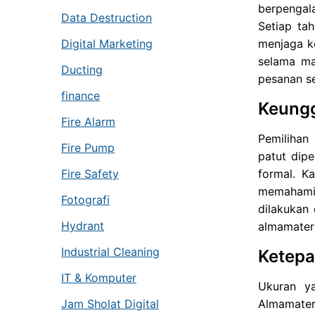
berpengal
Data Destruction
Setiap ta
menjaga k
Digital Marketing
selama ma
Ducting
pesanan se
finance
Keungg
Fire Alarm
Pemilihan
Fire Pump
patut dip
formal. K
Fire Safety
memahami 
Fotografi
dilakukan
Hydrant
almamater 
Industrial Cleaning
Ketepa
IT & Komputer
Ukuran y
Almamater
Jam Sholat Digital