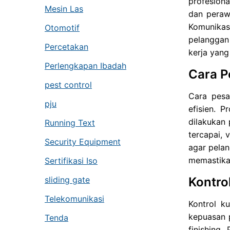
profesion
Mesin Las
dan peraw
Komunikas
Otomotif
pelanggan
Percetakan
kerja yang
Perlengkapan Ibadah
Cara P
pest control
Cara pesa
pju
efisien. 
dilakukan
Running Text
tercapai, 
Security Equipment
agar pela
memastikan
Sertifikasi Iso
Kontro
sliding gate
Telekomunikasi
Kontrol k
kepuasan p
Tenda
finishing