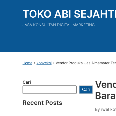
TOKO ABI SEJAH
JASA KONSULTAN DIGITAL MARKETING
Home
»
konveksi
»
Vendor Produksi Jas Almamater Ter
Vend
Cari
Cari
Bara
Recent Posts
By
iwel ko