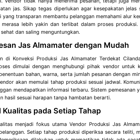
al. Vendor tidak hanya menerima pesanan, tetapi juga me
atan jas. Sikap tegas diperlukan agar kesepakatan jelas
i yang transparan membantu pelanggan memahami alur kerj
 merasa lebih yakin dan terlibat dalam proses produksi.
 sehat dan saling menguntungkan.
esan Jas Almamater dengan Mudah
n di Konveksi Produksi Jas Almamater Terdekat Cilan
Proses dimulai dengan menghubungi pihak vendor untuk k
 penentuan bahan, warna, serta jumlah pesanan dengan mi
vendor akan memulai tahap produksi sesuai jadwal. Komun
nggan mendapatkan informasi terbaru. Sistem pemesanan 
 hasil sesuai harapan tanpa hambatan berarti.
l Kualitas pada Setiap Tahap
ualitas menjadi fokus utama Vendor Produksi Jas Almam
elanggan. Setiap tahap produksi diperiksa secara teliti, 
. Pemeriksaan dilakukan untuk memastikan tidak ada caca