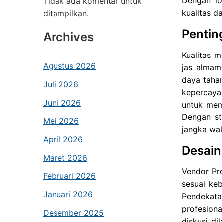
Dengan lo
Tidak ada komentar untuk
kualitas d
ditampilkan.
Pentin
Archives
Kualitas 
Agustus 2026
jas almam
daya taha
Juli 2026
kepercaya
Juni 2026
untuk mema
Dengan st
Mei 2026
jangka wa
April 2026
Desain
Maret 2026
Vendor Pr
Februari 2026
sesuai ke
Januari 2026
Pendekata
profesion
Desember 2025
diskusi di