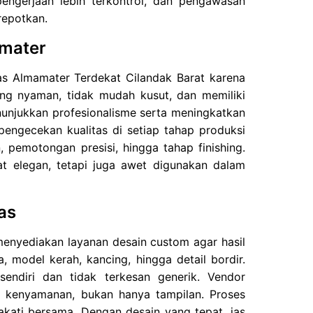
engerjaan lebih terkontrol, dan pengawasan
repotkan.
amater
as Almamater Terdekat Cilandak Barat karena
ng nyaman, tidak mudah kusut, dan memiliki
nunjukkan profesionalisme serta meningkatkan
engecekan kualitas di setiap tahap produksi
, pemotongan presisi, hingga tahap finishing.
at elegan, tetapi juga awet digunakan dalam
as
enyediakan layanan desain custom agar hasil
model kerah, kancing, hingga detail bordir.
sendiri dan tidak terkesan generik. Vendor
n kenyamanan, bukan hanya tampilan. Proses
pakati bersama. Dengan desain yang tepat, jas