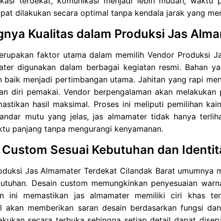
kasi terdekat, komunikasi menjadi lebih mudah, waktu p
apat dilakukan secara optimal tanpa kendala jarak yang me
gnya Kualitas dalam Produksi Jas Alm
merupakan faktor utama dalam memilih Vendor Produksi J
ater digunakan dalam berbagai kegiatan resmi. Bahan ya
n baik menjadi pertimbangan utama. Jahitan yang rapi me
an diri pemakai. Vendor berpengalaman akan melakukan p
stikan hasil maksimal. Proses ini meliputi pemilihan kain
andar mutu yang jelas, jas almamater tidak hanya terlih
ktu panjang tanpa mengurangi kenyamanan.
 Custom Sesuai Kebutuhan dan Identit
oduksi Jas Almamater Terdekat Cilandak Barat umumnya m
butuhan. Desain custom memungkinkan penyesuaian warna, 
n ini memastikan jas almamater memiliki ciri khas ter
al akan memberikan saran desain berdasarkan fungsi da
lakukan secara terbuka sehingga setiap detail dapat dise