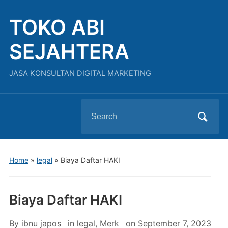
TOKO ABI
SEJAHTERA
JASA KONSULTAN DIGITAL MARKETING
Search
for:
Home
»
legal
»
Biaya Daftar HAKI
Biaya Daftar HAKI
By
ibnu japos
in
legal
,
Merk
on
September 7, 2023