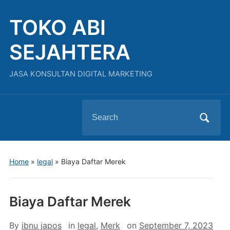
TOKO ABI
SEJAHTERA
JASA KONSULTAN DIGITAL MARKETING
Search
for:
Home
»
legal
»
Biaya Daftar Merek
Biaya Daftar Merek
By
ibnu japos
in
legal
,
Merk
on
September 7, 2023