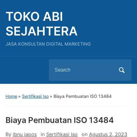
TOKO ABI
SEJAHTERA
JASA KONSULTAN DIGITAL MARKETING
Search
for:
Home
»
Sertifikasi Iso
»
Biaya Pembuatan ISO 13484
Biaya Pembuatan ISO 13484
By
ibnu japos
in
Sertifikasi Iso
on
Agustus 2, 2023