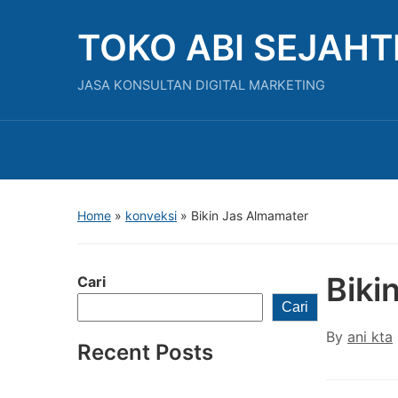
TOKO ABI SEJAH
JASA KONSULTAN DIGITAL MARKETING
Home
»
konveksi
»
Bikin Jas Almamater
Biki
Cari
Cari
By
ani kta
Recent Posts