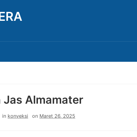
TERA
n Jas Almamater
in
konveksi
on
Maret 26, 2025