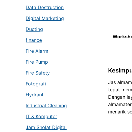
Data Destruction
Digital Marketing
Ducting
Worksho
finance
Fire Alarm
Fire Pump
Kesimpu
Fire Safety
Jas almama
Fotografi
tepat mema
Hydrant
Dengan la
almamater
Industrial Cleaning
menarik se
IT & Komputer
Jam Sholat Digital