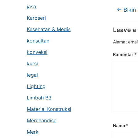
jasa
←
Bikin
Karoseri
Kesehatan & Medis
Leave a
konsultan
Alamat email
konveksi
Komentar
*
kursi
legal
Lighting
Limbah B3
Material Konstruksi
Merchandise
Nama
*
Merk