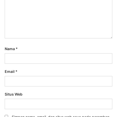
Nama
*
Email
*
Situs Web
Simpan nama, email, dan situs web saya pada peramban