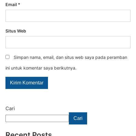
Email
*
Situs Web
Simpan nama, email, dan situs web saya pada peramban
ini untuk komentar saya berikutnya.
Cari
Cari
Recent Posts