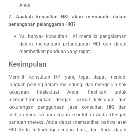
Anda.
7. Apakah konsultan HKI akan membantu dalam
penanganan pelanggaran HKI?
Ya, banyak konsultan HKI memiliki pengalaman
dalam menangani pelanggaran HKI dan dapat
memberikan panduan yang tepat.
Kesimpulan
Memilih konsultan HKI yang tepat dapat menjadi
langkah penting dalam melindungi dan mengelola hak
kekayaan intelektual Anda. Pastikan untuk
mempertimbangkan dengan cermat kelebihan dan
kekurangan penggunaan jasa konsultan HKI dan
pilihlah yang sesuai dengan kebutuhan Anda. Dengan
bantuan mereka, Anda dapat memastikan bahwa aset
HKI Anda terlindungi dengan baik, dan Anda dapat