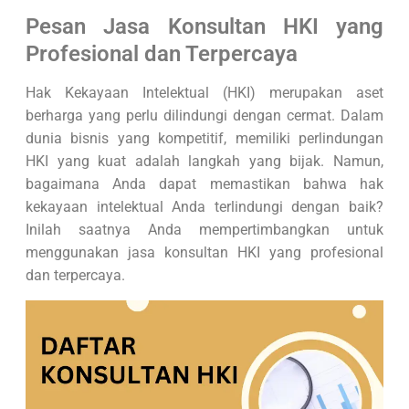
Pesan Jasa Konsultan HKI yang
Profesional dan Terpercaya
Hak Kekayaan Intelektual (HKI) merupakan aset
berharga yang perlu dilindungi dengan cermat. Dalam
dunia bisnis yang kompetitif, memiliki perlindungan
HKI yang kuat adalah langkah yang bijak. Namun,
bagaimana Anda dapat memastikan bahwa hak
kekayaan intelektual Anda terlindungi dengan baik?
Inilah saatnya Anda mempertimbangkan untuk
menggunakan jasa konsultan HKI yang profesional
dan terpercaya.