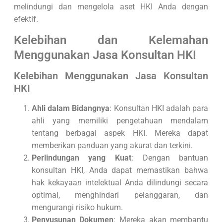
melindungi dan mengelola aset HKI Anda dengan
efektif.
Kelebihan dan Kelemahan
Menggunakan Jasa Konsultan HKI
Kelebihan Menggunakan Jasa Konsultan
HKI
Ahli dalam Bidangnya
: Konsultan HKI adalah para
ahli yang memiliki pengetahuan mendalam
tentang berbagai aspek HKI. Mereka dapat
memberikan panduan yang akurat dan terkini.
Perlindungan yang Kuat
: Dengan bantuan
konsultan HKI, Anda dapat memastikan bahwa
hak kekayaan intelektual Anda dilindungi secara
optimal, menghindari pelanggaran, dan
mengurangi risiko hukum.
Penyusunan Dokumen
: Mereka akan membantu