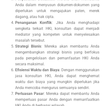
Anda dalam menyusun dokumen-dokumen yang
diperlukan untuk mengajukan paten, merek
dagang, atau hak cipta.
Penanganan Konflik
: Jika Anda menghadapi
sengketa terkait HKI, konsultan dapat menjadi
mediator yang kompeten untuk menyelesaikan
masalah tersebut.
Strategi Bisnis
: Mereka akan membantu Anda
mengembangkan strategi bisnis yang berfokus
pada pengelolaan dan pemanfaatan HKI Anda
secara maksimal.
Efisiensi Waktu dan Biaya
: Dengan menggunakan
jasa konsultan HKI, Anda dapat menghemat
waktu dan biaya yang mungkin diperlukan jika
Anda mencoba mengurus semuanya sendiri.
Perluasan Pasar
: Mereka dapat membantu Anda
memperluas pasar Anda dengan memanfaatkan
HKI Anda di berbagai wilayah.