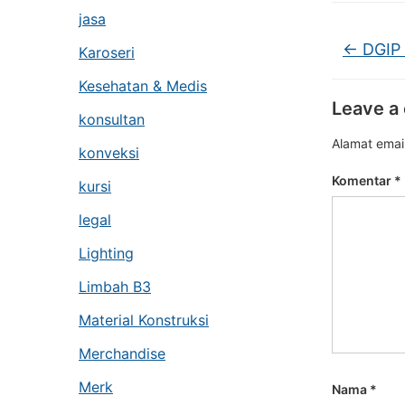
jasa
←
DGIP 
Karoseri
Kesehatan & Medis
Leave a
konsultan
Alamat email
konveksi
Komentar
*
kursi
legal
Lighting
Limbah B3
Material Konstruksi
Merchandise
Merk
Nama
*