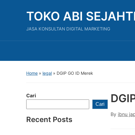
TOKO ABI SEJAH
JASA KONSULTAN DIGITAL MARKETING
Home
»
legal
»
DGIP GO ID Merek
DGIP
Cari
Cari
By
ibnu ja
Recent Posts