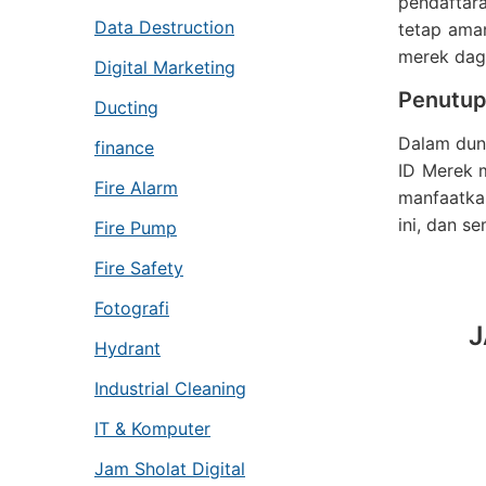
pendaftara
Data Destruction
tetap aman
merek dag
Digital Marketing
Penutu
Ducting
Dalam duni
finance
ID Merek 
Fire Alarm
manfaatkan
ini, dan s
Fire Pump
Fire Safety
Fotografi
J
Hydrant
Industrial Cleaning
IT & Komputer
Jam Sholat Digital