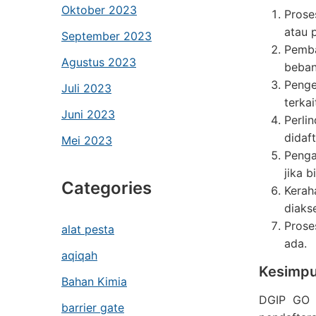
Oktober 2023
Prose
atau 
September 2023
Pemba
Agustus 2023
beban
Penge
Juli 2023
terka
Juni 2023
Perli
didaf
Mei 2023
Penga
jika b
Categories
Kerah
diakse
Prose
alat pesta
ada.
aqiqah
Kesimpu
Bahan Kimia
DGIP GO 
barrier gate